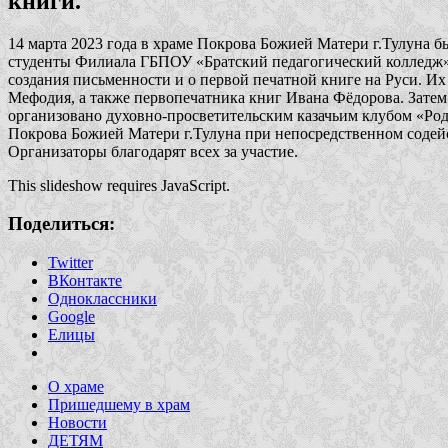
книги.
14 марта 2023 года в храме Покрова Божией Матери г.Тулуна 
студенты Филиала ГБПОУ «Братский педагогический колледж
создания письменности и о первой печатной книге на Руси. 
Мефодия, а также первопечатника книг Ивана Фёдорова. Затем
организовано духовно-просветительским казачьим клубом «Ро
Покрова Божией Матери г.Тулуна при непосредственном содейс
Организаторы благодарят всех за участие.
This slideshow requires JavaScript.
Поделиться:
Twitter
ВКонтакте
Одноклассники
Google
Елицы
О храме
Пришедшему в храм
Новости
ДЕТЯМ