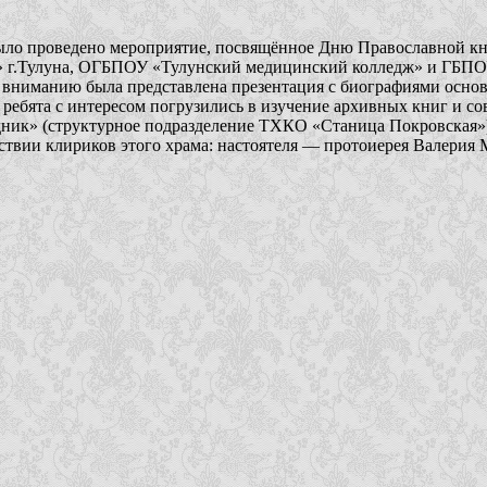
было проведено мероприятие, посвящённое Дню Православной кн
» г.Тулуна, ОГБПОУ «Тулунский медицинский колледж» и ГБПО
Их вниманию была представлена презентация с биографиями осн
 ребята с интересом погрузились в изучение архивных книг и с
дник» (структурное подразделение ТХКО «Станица Покровская»
твии клириков этого храма: настоятеля — протоиерея Валерия 