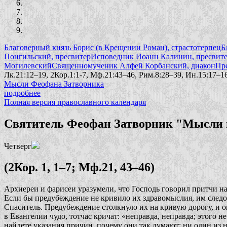
Благоверный князь Борис (в Крещении Роман), страстотерпец
Б
Понгильский, пресвитер
Исповедник Иоанн Калинин, пресвит
Могилевский
Священномученик Алфей Корбанский, диакон
Пр
Лк.21:12–19, 2Кор.1:1-7, Мф.21:43–46, Рим.8:28–39, Ин.15:17–16
Мысли Феофана Затворника
подробнее
Полная версия православного календаря
Святитель Феофан Затворник "Мысли н
Четверг
(2Кор. 1, 1–7; Мф.21, 43–46)
Архиереи и фарисеи уразумели, что Господь говорил притчи на 
Если бы предубеждение не кривило их здравомыслия, им следова
Спаситель. Предубеждение столкнуло их на кривую дорогу, и о
в Евангелии чудо, тотчас кричат: «неправда, неправда; этого н
найдете указания причин, почему они так думают; ни один из н