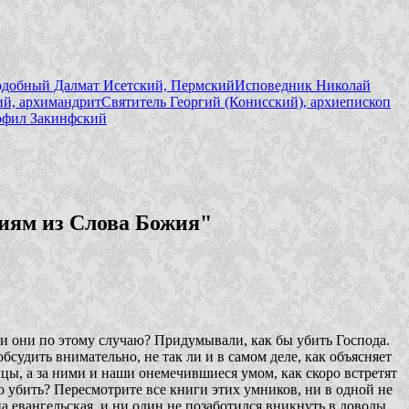
добный Далмат Исетский, Пермский
Исповедник Николай
й, архимандрит
Святитель Георгий (Конисский), архиепископ
фил Закинфский
иям из Слова Божия"
али они по этому случаю? Придумывали, как бы убить Господа.
бсудить внимательно, не так ли и в самом деле, как объясняет
мцы, а за ними и наши онемечившиеся умом, как скоро встретят
что убить? Пересмотрите все книги этих умников, ни в одной не
а евангельская, и ни один не позаботился вникнуть в доводы,