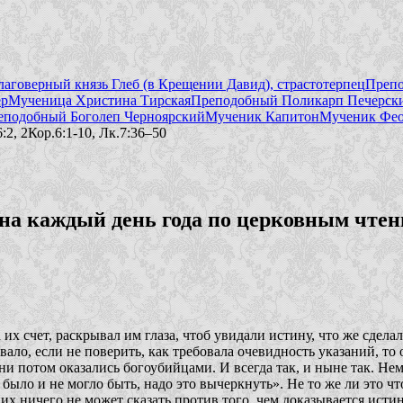
лаговерный князь Глеб (в Крещении Давид), страстотерпец
Препо
ер
Мученица Христина Тирская
Преподобный Поликарп Печерски
еподобный Боголеп Черноярский
Мученик Капитон
Мученик Фео
:2, 2Кор.6:1-10, Лк.7:36–50
а каждый день года по церковным чтен
их счет, раскрывал им глаза, чтоб увидали истину, что же сдел
ло, если не поверить, как требовала очевидность указаний, то о
ни потом оказались богоубийцами. И всегда так, и ныне так. Не
е было и не могло быть, надо это вычеркнуть». Не то же ли это 
их ничего не может сказать против того, чем доказывается истин