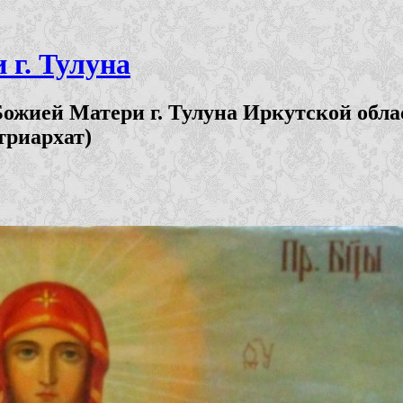
г. Тулуна
ожией Матери г. Тулуна Иркутской обла
триархат)