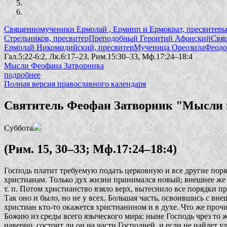
Священномученики Ермолай , Ермипп и Ермократ, пресвитер
Стрельников, пресвитер
Преподобный Геронтий Афонский
Свя
Ермолай Никомидийский, пресвитер
Мученица Ореозила
Феодо
Гал.5:22-6:2, Лк.6:17–23, Рим.15:30–33, Мф.17:24–18:4
Мысли Феофана Затворника
подробнее
Полная версия православного календаря
Святитель Феофан Затворник "Мысли н
Суббота
(Рим. 15, 30–33; Мф.17:24–18:4)
Господь платит требуемую подать церковную и все другие поря
христианам. Только дух жизни принимался новый; внешнее же в
т. п. Потом христианство взяло верх, вытеснило все порядки п
Так оно и было, но не у всех. Большая часть, освоившись с вн
христиан кто-то окажется христианином и в духе. Что же прочи
Божию из среды всего языческого мира: ныне Господь чрез то 
наверно, состоит ли он на части Господней, и если не найдет у