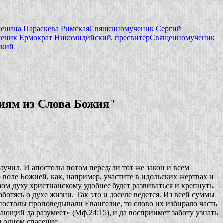
еница Параскева Римская
Священномученик Сергий
еник Ермократ Никомидийский, пресвитер
Священномученик
ский
иям из Слова Божия"
аучил. И апостолы потом передали тот же закон и всем
 воле Божией, как, например, участите в идольских жертвах и
зом духу христианскому удобнее будет развиваться и крепнуть.
ботясь о духе жизни. Так это и доселе ведется. Из всей суммы
апостолы проповедывали Евангелие, то слово их избирало часть
ающий да разумеет»
(Мф.24:15), и да восприимет заботу узнать
м одном спасение.