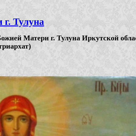
г. Тулуна
ожией Матери г. Тулуна Иркутской обла
триархат)