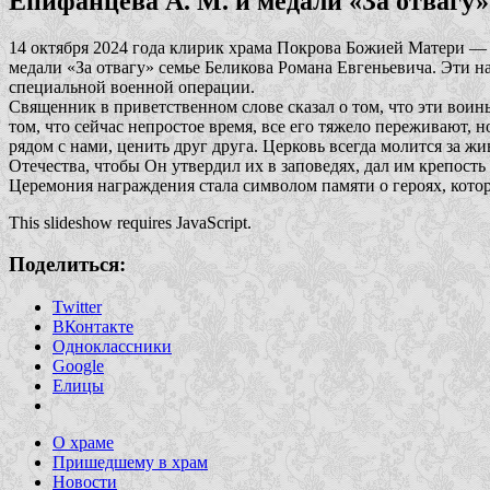
Епифанцева А. М. и медали «За отвагу» 
14 октября 2024 года клирик храма Покрова Божией Матери —
медали «За отвагу» семье Беликова Романа Евгеньевича. Эти 
специальной военной операции.
Священник в приветственном слове сказал о том, что эти вои
том, что сейчас непростое время, все его тяжело переживают, 
рядом с нами, ценить друг друга. Церковь всегда молится за 
Отечества, чтобы Он утвердил их в заповедях, дал им крепость 
Церемония награждения стала символом памяти о героях, кот
This slideshow requires JavaScript.
Поделиться:
Twitter
ВКонтакте
Одноклассники
Google
Елицы
О храме
Пришедшему в храм
Новости