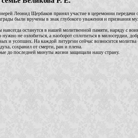
семье Беликова Р. Е.
 иерей Леонид Щербаков принял участие в церемонии передачи
награды были вручены в знак глубокого уважения и признания м
ны навсегда останутся в нашей молитвенной памяти, наряду с в
но нужно не озлобиться, а наоборот сплотиться в милосердии, до
живых и усопших. На каждой литургии сейчас возносится молитва
духа, сохранил от смерти, ран и плена.
орые до последней минуты жизни защищали нашу страну.