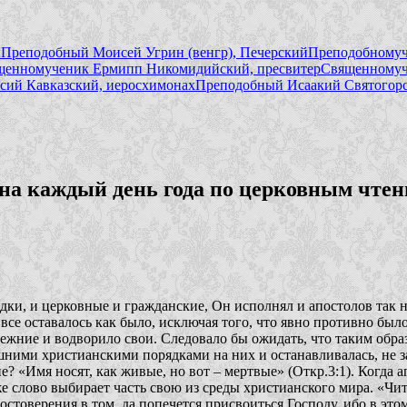
ы
Преподобный Моисей Угрин (венгр), Печерский
Преподобномуч
щенномученик Ермипп Никомидийский, пресвитер
Священномуч
сий Кавказский, иеросхимонах
Преподобный Исаакий Святогор
а каждый день года по церковным чтен
дки, и церковные и гражданские, Он исполнял и апостолов так н
се оставалось как было, исключая того, что явно противно было
режние и водворило свои. Следовало бы ожидать, что таким обра
ешними христианскими порядками на них и останавливалась, не за
е? «Имя носят, как живые, но вот – мертвые» (Откр.3:1). Когда 
же слово выбирает часть свою из среды христианского мира.
«Чит
достоверения в том, да попечется присвоиться Господу, ибо в это