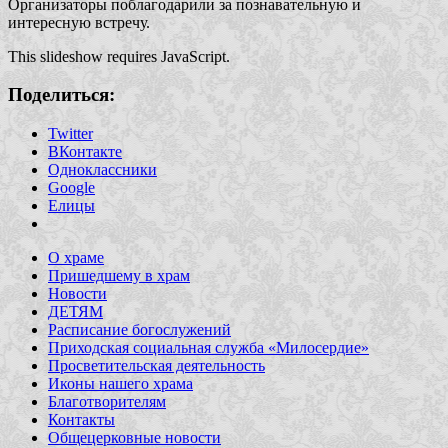
Организаторы поблагодарили за познавательную и
интересную встречу.
This slideshow requires JavaScript.
Поделиться:
Twitter
ВКонтакте
Одноклассники
Google
Елицы
О храме
Пришедшему в храм
Новости
ДЕТЯМ
Расписание богослужений
Приходская социальная служба «Милосердие»
Просветительская деятельность
Иконы нашего храма
Благотворителям
Контакты
Общецерковные новости