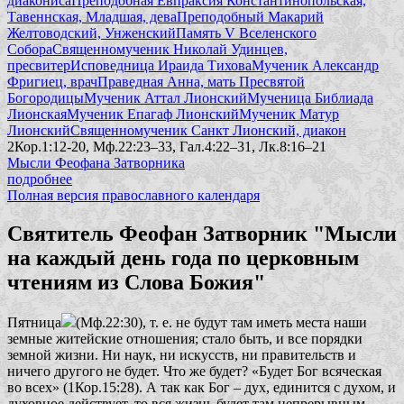
диакониса
Преподобная Евпраксия Константинопольская,
Тавеннская, Младшая, дева
Преподобный Макарий
Желтоводский, Унженский
Память V Вселенского
Собора
Священномученик Николай Удинцев,
пресвитер
Исповедница Ираида Тихова
Мученик Александр
Фригиец, врач
Праведная Анна, мать Пресвятой
Богородицы
Мученик Аттал Лионский
Мученица Библиада
Лионская
Мученик Епагаф Лионский
Мученик Матур
Лионский
Священномученик Санкт Лионский, диакон
2Кор.1:12-20, Мф.22:23–33, Гал.4:22–31, Лк.8:16–21
Мысли Феофана Затворника
подробнее
Полная версия православного календаря
Святитель Феофан Затворник "Мысли
на каждый день года по церковным
чтениям из Слова Божия"
Пятница
(Мф.22:30), т. е. не будут там иметь места наши
земные житейские отношения; стало быть, и все порядки
земной жизни. Ни наук, ни искусств, ни правительств и
ничего другого не будет. Что же будет?
«Будет Бог всяческая
во всех»
(1Кор.15:28). А так как Бог – дух, единится с духом, и
духовное действует, то вся жизнь будет там непрерывным