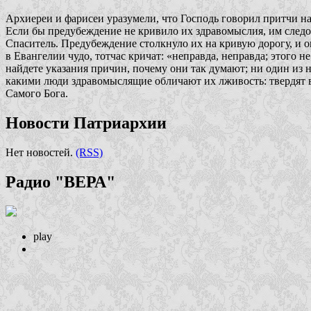
Архиереи и фарисеи уразумели, что Господь говорил притчи на 
Если бы предубеждение не кривило их здравомыслия, им следова
Спаситель. Предубеждение столкнуло их на кривую дорогу, и о
в Евангелии чудо, тотчас кричат: «неправда, неправда; этого н
найдете указания причин, почему они так думают; ни один из н
какими люди здравомыслящие обличают их лживость: твердят вс
Самого Бога.
Новости Патриархии
Нет новостей.
(RSS)
Радио "ВЕРА"
play