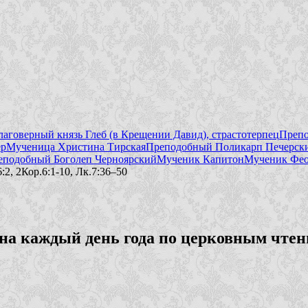
лаговерный князь Глеб (в Крещении Давид), страстотерпец
Препо
ер
Мученица Христина Тирская
Преподобный Поликарп Печерски
еподобный Боголеп Черноярский
Мученик Капитон
Мученик Фео
:2, 2Кор.6:1-10, Лк.7:36–50
а каждый день года по церковным чтен