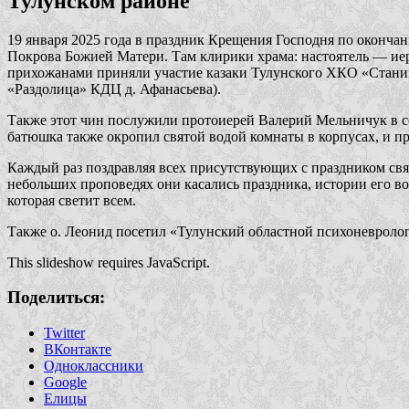
Тулунском районе
19 января 2025 года в праздник Крещения Господня по окончан
Покрова Божией Матери. Там клирики храма: настоятель — ие
прихожанами приняли участие казаки Тулунского ХКО «Станиц
«Раздолица» КДЦ д. Афанасьева).
Также этот чин послужили протоиерей Валерий Мельничук в с
батюшка также окропил святой водой комнаты в корпусах, и п
Каждый раз поздравляя всех присутствующих с праздником свя
небольших проповедях они касались праздника, истории его 
которая светит всем.
Также о. Леонид посетил «Тулунский областной психоневролог
This slideshow requires JavaScript.
Поделиться:
Twitter
ВКонтакте
Одноклассники
Google
Елицы