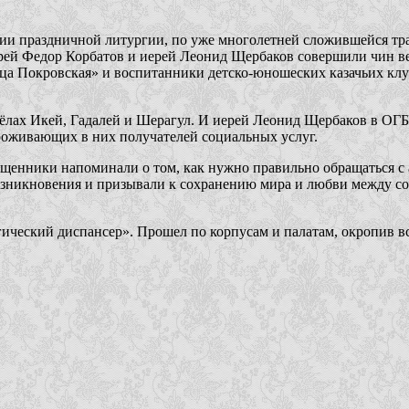
ии праздничной литургии, по уже многолетней сложившейся трад
рей Федор Корбатов и иерей Леонид Щербаков совершили чин вел
а Покровская» и воспитанники детско-юношеских казачьих клуб
ёлах Икей, Гадалей и Шерагул. И иерей Леонид Щербаков в ОГ
роживающих в них получателей социальных услуг.
щенники напоминали о том, как нужно правильно обращаться с а
возникновения и призывали к сохранению мира и любви между с
ический диспансер». Прошел по корпусам и палатам, окропив вс