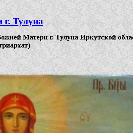
г. Тулуна
ожией Матери г. Тулуна Иркутской обла
триархат)