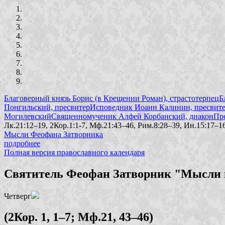
Благоверный князь Борис (в Крещении Роман), страстотерпец
Б
Понгильский, пресвитер
Исповедник Иоанн Калинин, пресвит
Могилевский
Священномученик Алфей Корбанский, диакон
Пр
Лк.21:12–19, 2Кор.1:1-7, Мф.21:43–46, Рим.8:28–39, Ин.15:17–16
Мысли Феофана Затворника
подробнее
Полная версия православного календаря
Святитель Феофан Затворник "Мысли н
Четверг
(2Кор. 1, 1–7; Мф.21, 43–46)