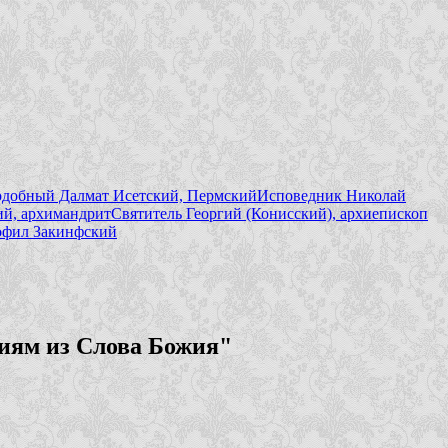
добный Далмат Исетский, Пермский
Исповедник Николай
й, архимандрит
Святитель Георгий (Конисский), архиепископ
фил Закинфский
иям из Слова Божия"