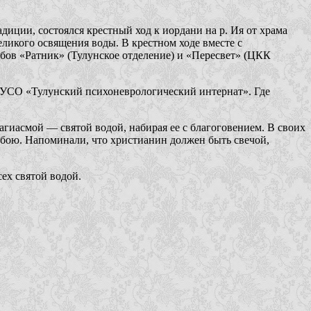
иции, состоялся крестный ход к иордани на р. Ия от храма
икого освящения воды. В крестном ходе вместе с
ов «Ратник» (Тулунское отделение) и «Пересвет» (ЦКК
БУСО «Тулунский психоневрологический интернат». Где
гиасмой — святой водой, набирая ее с благоговением. В своих
обою. Напоминали, что христианин должен быть свечой,
ех святой водой.