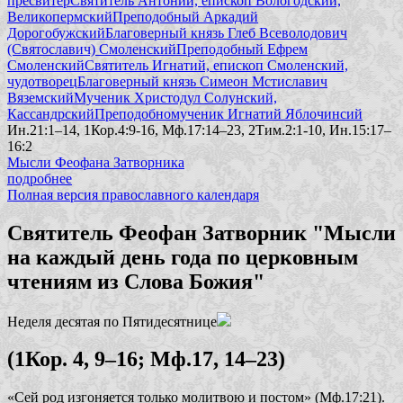
пресвитер
Святитель Антоний, епископ Вологодский,
Великопермский
Преподобный Аркадий
Дорогобужский
Благоверный князь Глеб Всеволодович
(Святославич) Смоленский
Преподобный Ефрем
Смоленский
Святитель Игнатий, епископ Смоленский,
чудотворец
Благоверный князь Симеон Мстиславич
Вяземский
Мученик Христодул Солунский,
Кассандрский
Преподобномученик Игнатий Яблочинсий
Ин.21:1–14, 1Кор.4:9-16, Мф.17:14–23, 2Тим.2:1-10, Ин.15:17–
16:2
Мысли Феофана Затворника
подробнее
Полная версия православного календаря
Святитель Феофан Затворник "Мысли
на каждый день года по церковным
чтениям из Слова Божия"
Неделя десятая по Пятидесятнице
(1Кор. 4, 9–16; Мф.17, 14–23)
«Сей род изгоняется только молитвою и постом»
(Мф.17:21).