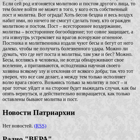
Если сей род изгоняется молитвою и постом другого лица, то
тем более войти не может в того, у кого есть собственный
пост и молитва. Вот ограда! Хоть бесов бездна и весь воздух
набит ими, но ничего не смогут сделать тому, кто огражден
молитвою и постом. Пост – всестороннее воздержание,
молитва – всестороннее богообщение; тот совне защищает, а
эта извнутрь устремляет на врагов всеоружие огненное.
Постника и молитвенника издали чуют бесы и бегут от него
далеко, чтобы не получить болезненного удара. Можно ли
думать, что где нет поста и молитвы, там уже и бес? Можно.
Бесы, вселяясь в человека, не всегда обнаруживают свое
вселение, а притаиваются, исподтишка научная своего
хозяина всякому злу и отклоняя от всякого добра; так что тот
уверен, что все сам делает, а между тем только исполняет
волю врага своего. Возьмись только за молитву и пост – и
враг тотчас уйдет и на стороне будет выжидать случая, как бы
опять вернуться, и действительно возвращается, как только
оставлены бывают молитва и пост.
Новости Патриархии
Нет новостей.
(RSS)
Радио "ВЕРА"