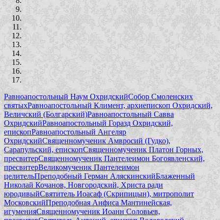
Равноапостольный Наум Охридский
Собор Смоленских
святых
Равноапостольный Климент, архиепископ Охридский,
Величский (Болгарский)
Равноапостольный Савва
Охридский
Равноапостольный Горазд Охридский,
епископ
Равноапостольный Ангеляр
Охридский
Священномученик Амвросий (Гудко),
Сарапульский, епископ
Священномученик Платон Горных,
пресвитер
Священномученик Пантелеимон Богоявленский,
пресвитер
Великомученик Пантелеимон
целитель
Преподобный Герман Аляскинский
Блаженный
Николай Кочанов, Новгородский, Христа ради
юродивый
Святитель Иоасаф (Скрипицын), митрополит
Московский
Преподобная Анфиса Мантинейская,
игумения
Священномученик Иоанн Соловьев,