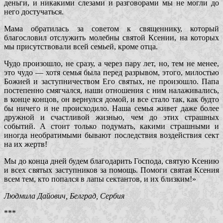
деньги, и никакими слезами и разговорами мы не могли до
него достучаться.
Мама обратилась за советом к священнику, который
благословил отслужить молебны святой Ксении, на которых
мы присутствовали всей семьей, кроме отца.
Чудо произошло, не сразу, а через пару лет, но, тем не менее,
это чудо — хотя семья была перед разрывом, этого, милостью
Божией и заступничеством Его святых, не произошло. Папа
постепенно смягчался, наши отношения с ним налаживались,
в конце концов, он вернулся домой, и все стало так, как будто
бы ничего и не происходило. Наша семья живет даже более
дружной и счастливой жизнью, чем до этих страшных
событий. А стоит только подумать, какими страшными и
иногда необратимыми бывают последствия воздействия сект
на их жертв!
Мы до конца дней будем благодарить Господа, святую Ксению
и всех святых заступников за помощь. Помоги святая Ксения
всем тем, кто попался в лапы сектантов, и их близким!»
Людмила Дайович, Белград, Сербия
***