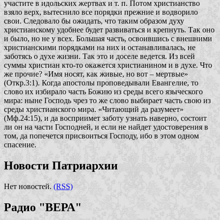
участите в идольских жертвах и т. п. Потом христианство
взяло верх, вытеснило все порядки прежние и водворило
свои. Следовало бы ожидать, что таким образом духу
христианскому удобнее будет развиваться и крепнуть. Так оно
и было, но не у всех. Большая часть, освоившись с внешними
христианскими порядками на них и останавливалась, не
заботясь о духе жизни. Так это и доселе ведется. Из всей
суммы христиан кто-то окажется христианином и в духе. Что
же прочие? «Имя носят, как живые, но вот – мертвые»
(Откр.3:1). Когда апостолы проповедывали Евангелие, то
слово их избирало часть Божию из среды всего языческого
мира: ныне Господь чрез то же слово выбирает часть свою из
среды христианского мира.
«Читающий да разумеет»
(Мф.24:15), и да восприимет заботу узнать наверно, состоит
ли он на части Господней, и если не найдет удостоверения в
том, да попечется присвоиться Господу, ибо в этом одном
спасение.
Новости Патриархии
Нет новостей.
(RSS)
Радио "ВЕРА"