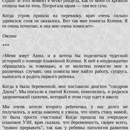
страхе. В этот момент я четко увидела, как от моей от кровати
отошла чья-то тень. Потрогала шрам — там все сухо.
Когда утром пришла на перевязку, врач очень сильно
удивился: гноя не оказалось. Вот так мне помогла Ксения. Я
ее очень почитаю, и она мне очень помогает».
Оксана
***
«Меня зовут Анна, и я хотела бы поделиться чудесной
историей о помощи блаженной Ксении. К ней я неоднократно
обращалась за помощью, и ее молитвы помогли мне в
различных случаях: она помогла мне найти работу, супруга,
выносить и родить первого ребенка.
Когда я была беременной, мне поставили диагноз “синдром
Дауна”. Мы поехали к святой Ксении, помолились, и родился
здоровенький сыночек, который в этом году идет в школу.
Мы очень хотели второго ребеночка, у нас долго не
получалось, и когда наконец я узнала, что опять стану мамой,
то была просто счастлива! Когда пришла на очередное
плановое УЗИ, врач сказала, что беременность, скорее всего,
“нужно прерывать”, так как у ребенка патология развития