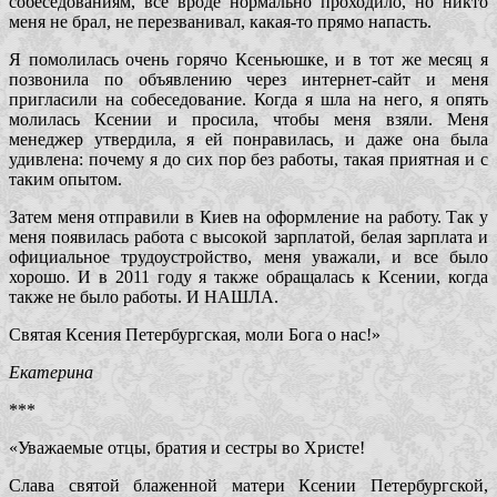
собеседованиям, все вроде нормально проходило, но никто
меня не брал, не перезванивал, какая-то прямо напасть.
Я помолилась очень горячо Ксеньюшке, и в тот же месяц я
позвонила по объявлению через интернет-сайт и меня
пригласили на собеседование. Когда я шла на него, я опять
молилась Ксении и просила, чтобы меня взяли. Меня
менеджер утвердила, я ей понравилась, и даже она была
удивлена: почему я до сих пор без работы, такая приятная и с
таким опытом.
Затем меня отправили в Киев на оформление на работу. Так у
меня появилась работа с высокой зарплатой, белая зарплата и
официальное трудоустройство, меня уважали, и все было
хорошо. И в 2011 году я также обращалась к Ксении, когда
также не было работы. И НАШЛА.
Святая Ксения Петербургская, моли Бога о нас!»
Екатерина
***
«Уважаемые отцы, братия и сестры во Христе!
Слава святой блаженной матери Ксении Петербургской,