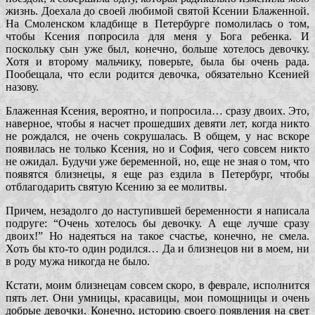
жизнь. Доехала до своей любимой святой Ксении Блаженной.
На Смоленском кладбище в Петербурге помолилась о том,
чтобы Ксения попросила для меня у Бога ребенка. И
поскольку сын уже был, конечно, больше хотелось девочку.
Хотя и второму мальчику, поверьте, была бы очень рада.
Пообещала, что если родится девочка, обязательно Ксенией
назову.
Блаженная Ксения, вероятно, и попросила… сразу двоих. Это,
наверное, чтобы я насчет прошедших девяти лет, когда никто
не рождался, не очень сокрушалась. В общем, у нас вскоре
появилась не только Ксения, но и София, чего совсем никто
не ожидал. Будучи уже беременной, но, еще не зная о том, что
появятся близнецы, я еще раз ездила в Петербург, чтобы
отблагодарить святую Ксению за ее молитвы.
Причем, незадолго до наступившей беременности я написала
подруге: “Очень хотелось бы девочку. А еще лучше сразу
двоих!” Но надеяться на такое счастье, конечно, не смела.
Хоть бы кто-то один родился… Да и близнецов ни в моем, ни
в роду мужа никогда не было.
Кстати, моим близнецам совсем скоро, в феврале, исполнится
пять лет. Они умницы, красавицы, мои помощницы и очень
добрые девочки. Конечно, историю своего появления на свет