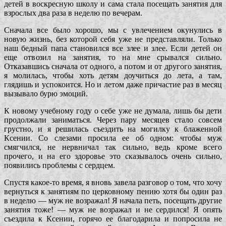
детей в воскресную школу и сама стала посещать занятия для
взрослых два раза в неделю по вечерам.
Сначала все было хорошо, мы с увлечением окунулись в
новую жизнь, без которой себя уже не представляли. Только
наш бедный папа становился все злее и злее. Если детей он
еще отвозил на занятия, то на мне срывался сильно.
Отказавшись сначала от одного, а потом и от другого занятия,
я молилась, чтобы хоть детям доучиться до лета, а там,
глядишь и успокоится. Но и летом даже причастие раз в месяц
вызывало бурю эмоций.
К новому учебному году о себе уже не думала, лишь бы дети
продолжали заниматься. Через пару месяцев стало совсем
грустно, и я решилась съездить на могилку к блаженной
Ксении. Со слезами просила ее об одном: чтобы муж
смягчился, не нервничал так сильно, ведь кроме всего
прочего, и на его здоровье это сказывалось очень сильно,
появились проблемы с сердцем.
Спустя какое-то время, я вновь завела разговор о том, что хочу
вернуться к занятиям по церковному пению хотя бы один раз
в неделю — муж не возражал! Я начала петь, посещать другие
занятия тоже! — муж не возражал и не сердился! Я опять
съездила к Ксении, горячо ее благодарила и попросила не