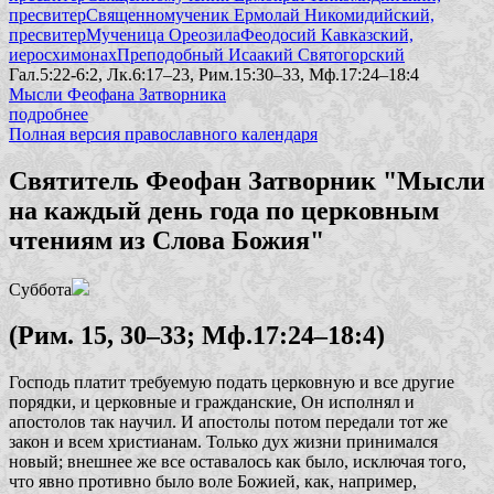
пресвитер
Священномученик Ермолай Никомидийский,
пресвитер
Мученица Ореозила
Феодосий Кавказский,
иеросхимонах
Преподобный Исаакий Святогорский
Гал.5:22-6:2, Лк.6:17–23, Рим.15:30–33, Мф.17:24–18:4
Мысли Феофана Затворника
подробнее
Полная версия православного календаря
Святитель Феофан Затворник "Мысли
на каждый день года по церковным
чтениям из Слова Божия"
Суббота
(Рим. 15, 30–33; Мф.17:24–18:4)
Господь платит требуемую подать церковную и все другие
порядки, и церковные и гражданские, Он исполнял и
апостолов так научил. И апостолы потом передали тот же
закон и всем христианам. Только дух жизни принимался
новый; внешнее же все оставалось как было, исключая того,
что явно противно было воле Божией, как, например,