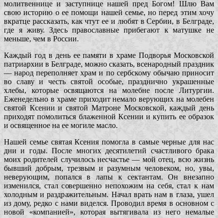
молитвеннице и заступнице нашей пред Богом! Шлю Вам
свою историю о ее помощи нашей семье, но перед этим хочу
вкратце рассказать, как чтут ее и любят в Сербии, в Белграде,
где я живу. Здесь православные прибегают к матушке не
меньше, чем в России.
Каждый год в день ее памяти в храме Подворья Московской
патриархии в Белграде, можно сказать, всенародный праздник
— народ переполняет храм и по сербскому обычаю приносит
во славу и честь святой особые, празднично украшенные
хлебы, которые освящаются на молебне после Литургии.
Еженедельно в храме приходит немало верующих на молебен
святой Ксении и святой Матроне Московской, каждый день
приходят помолиться блаженной Ксении и купить ее образок
и освященное на ее могиле масло.
Нашей семье святая Ксения помогла в самые черные для нас
дни и годы. После многих десятилетий счастливого брака
моих родителей случилось несчастье — мой отец, всю жизнь
бывший добрым, трезвым и разумным человеком, но, увы,
неверующим, попался в лапы к сектантам. Он внезапно
изменился, стал совершенно непохожим на себя, стал к нам
холодным и раздражительным. Начал врать нам в глаза, ушел
из дому, редко с нами виделся. Проводил время в основном с
новой «компанией», которая вытягивала из него немалые