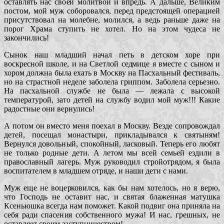
оставлять нас своей молитвой и впредь. А дальше, Великим
постом, мой муж соборовался, перед предстоящей операцией
присутствовал на молебне, молился, а ведь раньше даже на
порог Храма ступить не хотел. Но на этом чудеса не
закончились!
Сынок наш младший начал петь в детском хоре при
воскресной школе, и на Светлой седмице я вместе с сыном и
хором должна была ехать в Москву на Пасхальный фестиваль,
но на страстной неделе заболела гриппом. Заболела серьезно.
На пасхальной службе не была — лежала с высокой
температурой, зато детей на службу водил мой муж!!! Какие
радостные они вернулись!
А потом он вместо меня поехал в Москву. Везде сопровождал
детей, посещал монастыри, прикладывался к святыням!
Вернулся довольный, спокойный, ласковый. Теперь его любят
не только родные дети. А летом мы всей семьей ездили в
православный лагерь. Муж руководил стройотрядом, я была
воспитателем в младшем отряде, и наши дети с нами.
Муж еще не воцерковился, как бы нам хотелось, но я верю,
что Господь не оставит нас, и святая блаженная матушка
Ксеньюшка всегда нам поможет. Какой подвиг она приняла на
себя ради спасения собственного мужа! И нас, грешных, не
оставляет своим заступничеством!