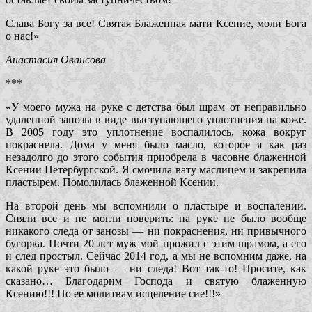
Слава Богу за все! Святая Блаженная мати Ксение, моли Бога
о нас!»
Анастасия Овансова
***
«У моего мужа на руке с детства был шрам от неправильно
удаленной занозы в виде выступающего уплотнения на коже.
В 2005 году это уплотнение воспалилось, кожа вокруг
покраснела. Дома у меня было масло, которое я как раз
незадолго до этого события приобрела в часовне блаженной
Ксении Петербургской. Я смочила вату маслицем и закрепила
пластырем. Помолилась блаженной Ксении.
На второй день мы вспомнили о пластыре и воспалении.
Сняли все и не могли поверить: на руке не было вообще
никакого следа от занозы — ни покраснения, ни привычного
бугорка. Почти 20 лет муж мой прожил с этим шрамом, а его
и след простыл. Сейчас 2014 год, а мы не вспомним даже, на
какой руке это было — ни следа! Вот так-то! Просите, как
сказано… Благодарим Господа и святую блаженную
Ксению!!! По ее молитвам исцеление сие!!!»