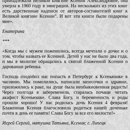
принадлежали Великой княгине Ксении Александровне, она
умерла в 1960 году в эмиграции. На нескольких из этих книг
есть дарственные надписи от авторов-составителей книг к
Великой княгине Ксении”. И вот эти книги были подарены
мне».
Екатерина
***
«Когда мы с мужем поженились, всегда мечтали о дочке и о
том, чтобы назвать ее Ксенией. Детей у нас не было два года,
и мы в молитве обращались к святой блаженной Ксении о
даровании ребенка.
Господь сподобил нас попасть в Петербург к Ксеньюшке в
часовню. Мы помолились, написали записочки о здравии,
приложились к раке, на душе была необыкновенная радость!
Через полгода я забеременела, старалась почаще читать
акафист Ксеньюшке. Слава Богу, и беременность и роды
прошли хорошо! У нас родилась дочь Ксения 4 февраля!
Блаженная Ксения благословила родиться нашей доченьке
почти в день ее памяти! Слава Богу за все его милости!»
Иерей Сергий, матушка Татьяна, Ксения; г. Липецк