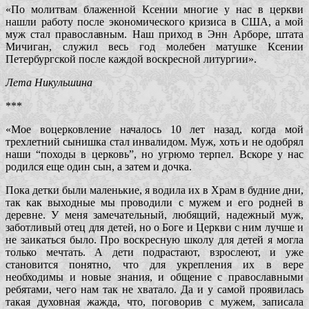
«По молитвам блаженной Ксении многие у нас в церкви
нашли работу после экономического кризиса в США, а мой
муж стал православным. Наш приход в Энн Арборе, штата
Мичиган, служил весь год молебен матушке Ксении
Петербургской после каждой воскресной литургии».
Лета Никульшина
***
«Мое воцерковление началось 10 лет назад, когда мой
трехлетний сынишка стал инвалидом. Муж, хоть и не одобрял
наши “походы в церковь”, но угрюмо терпел. Вскоре у нас
родился еще один сын, а затем и дочка.
Пока детки были маленькие, я водила их в Храм в будние дни,
так как выходные мы проводили с мужем и его родней в
деревне. У меня замечательный, любящий, надежный муж,
заботливый отец для детей, но о Боге и Церкви с ним лучше и
не заикаться было. Про воскресную школу для детей я могла
только мечтать. А дети подрастают, взрослеют, и уже
становится понятно, что для укрепления их в вере
необходимы и новые знания, и общение с православными
ребятами, чего нам так не хватало. Да и у самой проявилась
такая духовная жажда, что, поговорив с мужем, записала