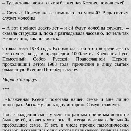
– Тут, деточка, лежит святая блаженная Ксения, помолись ей.
– Святая? Почему же ее поминают за упокой? Ведь святым
служат молебны.
– А вот пройдет десять лет – и ей будут молебны служить, –
сказала старушка и, пока я разглядывала часовню, исчезла так
же внезапно, как появилась.
Стояла зима 1978 года. Вспомнила я об этой встрече десять
лет спустя, когда в преддверии 1000-летия Крещения Руси
Поместный Собор Русской Православной Церкви,
проходивший летом 1988 года, причислил к лику святых
блаженную Ксению Петербургскую».
Марина Захарчук
***
«Блаженная Ксения помогала нашей семье и мне лично
много раз. Расскажу лишь одну историю. Самую главную.
После рождения сына у меня по разным причинам долго не
было детей, а очень хотелось. Я всегда мечтала о большой-
пребольшой семье. И вот, в числе прочих паломнических
поездок, я совершила одну, которая радикально изменила мою