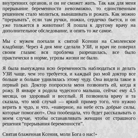
внутренних органов, и он не сможет жить. Так как для меня
прерывание беременности невозможно, то единственным
решением стало молиться, вынашивать и рожать. Как можно
“прерывать”, если там ручки, ножки, сердечко бьется, и он
уже толкается в животике! Я пошла к другому врачу на
дополнительное обследование, и опять то же самое.
Мы с мужем поехали к святой Ксении на Смоленское
кладбище. Через 4 дня мне сделали УЗИ, и врач не поверил
своим глазам: вся проблема разрешилась, все было
практически в норме, угрозы жизни не было.
Я была вынуждена всю беременность наблюдаться и делать
УЗИ чаще, чем это требуется, и каждый раз мой доктор все
больше и больше удивлялась этому чуду. Она видела такое в
первый раз. Доктор попросила меня позвонить ей, когда я
рожу. В январе я родила чудесного малыша, сейчас ему 4,5
месяца, он здоровый и веселый. Я позвонила врачу и та
сказала, что мой случай — яркий пример того, что нужно
верить в чудо, и что, «наверное, на небе есть добрые силы,
которые помогают». Она пообещала, что будет рассказывать о
моем случае, чтобы останавливать женщин от страшного
решения “прерывания беременности”.
Святая блаженная Ксения, моли Бога о нас!»