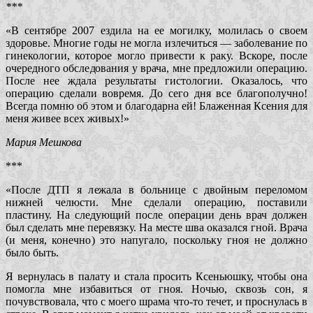
***
«В сентябре 2007 ездила на ее могилку, молилась о своем
здоровье. Многие годы не могла излечиться — заболевание по
гинекологии, которое могло привести к раку. Вскоре, после
очередного обследования у врача, мне предложили операцию.
После нее ждала результаты гистологии. Оказалось, что
операцию сделали вовремя. До сего дня все благополучно!
Всегда помню об этом и благодарна ей! Блаженная Ксения для
меня живее всех живых!»
Мария Мешкова
***
«После ДТП я лежала в больнице с двойным переломом
нижней челюсти. Мне сделали операцию, поставили
пластину. На следующий после операции день врач должен
был сделать мне перевязку. На месте шва оказался гной. Врача
(и меня, конечно) это напугало, поскольку гноя не должно
было быть.
Я вернулась в палату и стала просить Ксеньюшку, чтобы она
помогла мне избавиться от гноя. Ночью, сквозь сон, я
почувствовала, что с моего шрама что-то течет, и проснулась в