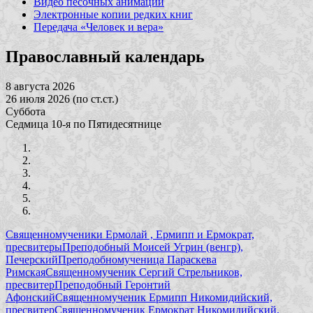
Видео песочных анимаций
Электронные копии редких книг
Передача «Человек и вера»
Православный календарь
8 августа 2026
26 июля 2026 (по ст.ст.)
Суббота
Седмица 10-я по Пятидесятнице
Священномученики Ермолай , Ермипп и Ермократ,
пресвитеры
Преподобный Моисей Угрин (венгр),
Печерский
Преподобномученица Параскева
Римская
Священномученик Сергий Стрельников,
пресвитер
Преподобный Геронтий
Афонский
Священномученик Ермипп Никомидийский,
пресвитер
Священномученик Ермократ Никомидийский,