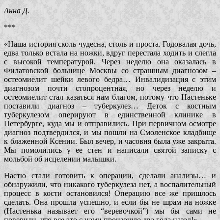
Анна Д.
***
«Наша история сколь чудесна, столь и проста. Годовалая дочь,
едва только встала на ножки, вдруг перестала ходить и слегла
с высокой температурой. Через неделю она оказалась в
Филатовской больнице Москвы со страшным диагнозом –
остеомиелит шейки левого бедра… Инвалидизация с этим
диагнозом почти стопроцентная, но через неделю и
остеомиелит стал казаться нам благом, потому что Настеньке
поставили диагноз – туберкулез… Деток с костным
туберкулезом оперируют в единственной клинике в
Петербурге, куда мы и отправились. При первичном осмотре
диагноз подтвердился, и мы пошли на Смоленское кладбище
к блаженной Ксении. Был вечер, и часовня была уже закрыта.
Мы помолились у ее стен и написали святой записку с
мольбой об исцелении малышки.
Настю стали готовить к операции, сделали анализы… и
обнаружили, что никакого туберкулеза нет, а воспалительный
процесс в кости остановился! Операцию все же пришлось
сделать. Она прошла успешно, и если бы не шрам на ножке
(Настенька называет его “веревочкой”) мы бы сами не
поверили, что все это с нами произошло два года назад!»