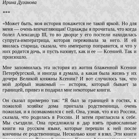
Ирина Дуганова
***
«Может быть, моя история покажется не такой яркой. Но для
меня — очень впечатляющая! Однажды я прочитала, что когда
болел Александр III, то во дворце у его постели находилась
супруга-императрица, которая переживала за него. И ей
явилась старица, сказала, что император поправится, и что у
них родится дочь, и пусть назовут, как и ее — Ксенией. Так и
произошло.
Мне запомнилась эта история из жития блаженной Ксении
Петербургской, и иногда я думала, а какая была жизнь у их
дочери Великой княжны Ксении? И вот случилось так, что
мой добрый знакомый — историк, который бывает за
границей, привез и подарил мне некоторые книги.
Он сказал примерно так: “Я был за границей в гостях, к
пожилой хозяйке дома приехала родственница, очень
пожилая, и я познакомился с ней. Она, узнав, что я из России,
сказала, что родилась в России. И затем пригласила к себе.
Мы съездили. Она предложила в дар взять православные
книги на русском языке, которые перешли к ней после
кончины ее родственницы. Несколько книг я взял. Эти книги