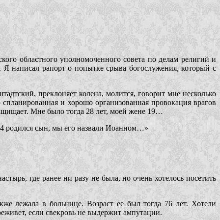
ского областного уполномоченного совета по делам религий и
 Я написал рапорт о попытке срыва богослужения, который с
адтский, преклоняет колена, молится, говорит мне несколько
о спланированная и хорошо организованная провокация врагов
ащищает. Мне было тогда 28 лет, моей жене 19…
984 родился сын, мы его назвали Иоанном…»
стырь, где ранее ни разу не была, но очень хотелось посетить
же лежала в больнице. Возраст ее был тогда 76 лет. Хотели
ереживет, если свекровь не выдержит ампутации.