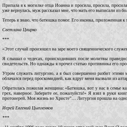
Припала я к могилке отца Иоанна и просила, просила, просила.
уже вернулась, муж рассказал мне, что мать его выписали из бо
Теперь я знаю, что батюшка помог. Его иконка, приложенная к 
Светлана Цвирко
***
«Этот случай произошел на заре моего священнического служен
Я слышал о чудесах, происходивших после молитвы праведном
свидетельств. Но однажды я прочел статью противника его про
Утром служить литургию, а я был совершенно разбит этими 
облачался перед проскомидией, как вдруг меня вызвали из алта
Обратилась пожилая женщина: «Батюшка, вот у нас в семье как
грех, наверное. Заберите ее, пожалуйста!» Я взял в руки к
протоиерей. Моя жизнь во Христе”… Литургия прошла на одн
Иерей Евгений Цыпленков
***