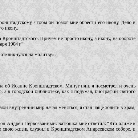
ронштадтскому, чтобы он помог мне обрести его икону. Дело в
го икону.
 Кронштадтского. Причем не просто икону, а икону, на обороте
ря 1904 г”.
 откликнулся на молитву».
ча об Иоанне Кронштадтском. Минут пять я посмотрел и очень
, а в городской библиотеке, как я подумал, биографии святого
мой внутренний мир начал меняться, я стал чаще ходить в храм,
остол Андрей Первозванный. Батюшка мне ответил: “Кто ближе к
всю свою жизнь служил в Кронштадтском Андреевском соборе, и