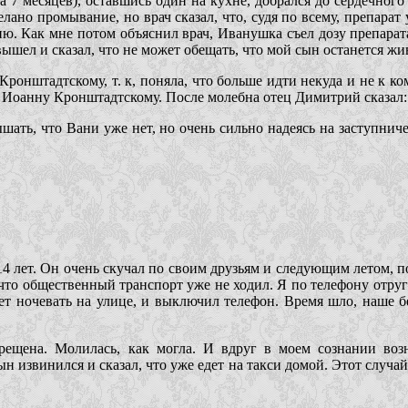
да 7 месяцев), оставшись один на кухне, добрался до сердечного
лано промывание, но врач сказал, что, судя по всему, препарат
ю. Как мне потом объяснил врач, Иванушка съел дозу препарат
шел и сказал, что не может обещать, что мой сын останется жив,
ронштадтскому, т. к, поняла, что больше идти некуда и не к к
Иоанну Кронштадтскому. После молебна отец Димитрий сказал: “
ышать, что Вани уже нет, но очень сильно надеясь на заступни
14 лет. Он очень скучал по своим друзьям и следующим летом, по
что общественный транспорт уже не ходил. Я по телефону отругал
удет ночевать на улице, и выключил телефон. Время шло, наше б
ещена. Молилась, как могла. И вдруг в моем сознании возн
сын извинился и сказал, что уже едет на такси домой. Этот слу