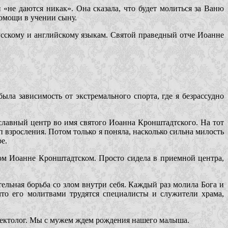
 «не даются никак». Она сказала, что будет молиться за Ваню
помощи в учении сыну.
русскому и английскому языкам. Святой праведный отче Иоанне
ыла зависимость от экстремального спорта, где я безрассудно
славный центр во имя святого Иоанна Кронштадтского. На тот
п взросления. Потом только я поняла, насколько сильна милость
е.
том Иоанне Кронштадтском. Просто сидела в приемной центра,
ельная борьба со злом внутри себя. Каждый раз молила Бога и
то его молитвами трудятся специалисты и служители храма,
ефектолог. Мы с мужем ждем рождения нашего малыша.