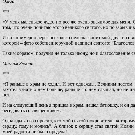
Ольга
***
«У меня маленькое чудо, но все же очень значимое для меня.
том, что очень почитаю этого великого святого, но по забывчи
И вот примерно через несколько недель звонит мой друг и гов
которой – фото собственноручной надписи святого: “Благослов
Таким образом, получил не только икону, но и благословение 
Максим Злобин
***
«Я раньше в храм не ходил. И вот однажды, Великим постом,
захотел узнать о нем больше, раньше я о нем слышал, но не и
нет.
И на следующий день я пришел в храм, нашел батюшку, и он дал
беседовать со священником.
Однажды я его спросил, кто мой святой покровитель, которому
сердцу, тому и молись”. А близок к сердцу стал святой Иоан
моей радости не было предела!