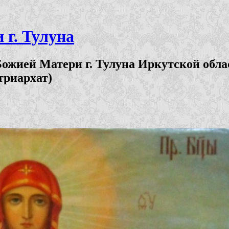
г. Тулуна
ожией Матери г. Тулуна Иркутской обла
триархат)