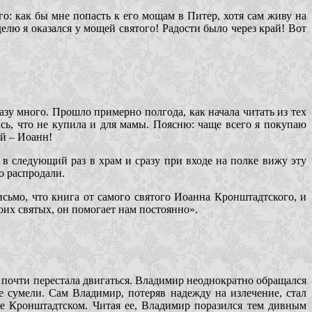
о: как бы мне попасть к его мощам в Питер, хотя сам живу на
делю я оказался у мощей святого! Радости было через край! Вот
зу много. Прошло примерно полгода, как начала читать из тех
сь, что не купила и для мамы. Поясню: чаще всего я покупаю
ой – Иоанн!
 в следующий раз в храм и сразу при входе на полке вижу эту
о распродали.
сьмо, что книга от самого святого Иоанна Кронштадтского, и
их святых, он помогает нам постоянно».
а почти перестала двигаться. Владимир неоднократно обращался
 сумели. Сам Владимир, потеряв надежду на излечение, стал
не Кронштадтском. Читая ее, Владимир поразился тем дивным