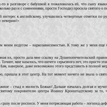
-то в разговоре с бабушкой я пожаловалась ей, что сыну языки
олько раз и с сомнениями, прости Господи) просила святого о 
ой интерес к английскому, улучшились четвертные отметки по 
у неверию!»
ым моим недугом – наркозависимостью. К тому же у меня еще б
 зная их, просто дала мне ссылку на Душепопечительский право
очнее, мне казалось, что ничего серьезного нет, это просто эта
Нам, наверное, даже невозможно этого представить в полной мер
ью, пришла в этот центр. На тот момент ничего не знала о свя
важное – стыд и милость Божью! Дальше началась долгая и мучит
 святому покровителю центра Иоанну Кронштадтскому за то, ч
ь сразу после росписи. У меня потрясающая работа – логопед-д