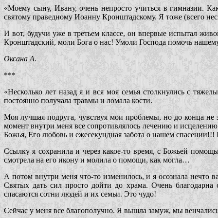
«Моему сыну, Ивану, очень непросто учиться в гимназии. Как
святому праведному Иоанну Кронштадскому. Я тоже (всего неск
И вот, будучи уже в третьем классе, он впервые испытал жив
Кронштадский, моли Бога о нас! Умоли Господа помочь нашем
Оксана А.
***
«Несколько лет назад я и вся моя семья столкнулись с тяжел
постоянно получала травмы и ломала кости.
Моя лучшая подруга, чувствуя мои проблемы, но до конца не
момент внутри меня все сопротивлялось лечению и исцелению. Т
Божья, Его любовь и ежесекундная забота о нашем спасении!!! 
Ссылку я сохранила и через какое-то время, с Божьей помощ
смотрела на его икону и молила о помощи, как могла…
А потом внутри меня что-то изменилось, и я осознала нечто 
Святых дать сил просто дойти до храма. Очень благодарна
спасаются сотни людей и их семьи. Это чудо!
Сейчас у меня все благополучно. Я вышла замуж, мы венчалис