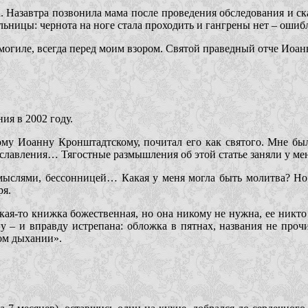
 Назавтра позвонила мама после проведения обследования и сказал
льницы: чернота на ноге стала проходить и гангрены нет – ошибл
могиле, всегда перед моим взором. Святой праведный отче Иоанн
ия в 2002 году.
у Иоанну Кронштадтскому, почитал его как святого. Мне было
славления… Тягостные размышления об этой статье заняли у мен
мыслями, бессонницей… Какая у меня могла быть молитва? Но
ря.
ая-то книжка божественная, но она никому не нужна, ее никто н
нигу – и вправду истрепана: обложка в пятнах, названия не пр
ом дыхании».