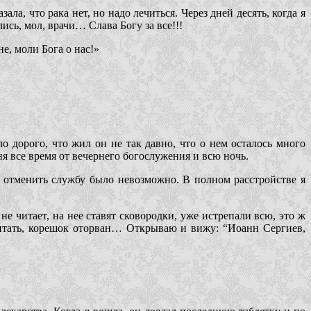
а, что рака нет, но надо лечиться. Через дней десять, когда я
ись, мол, врачи… Слава Богу за все!!!
е, моли Бога о нас!»
 дорого, что жил он не так давно, что о нем осталось много
я все время от вечернего богослужения и всю ночь.
 отменить службу было невозможно. В полном расстройстве я
е читает, на нее ставят сковородки, уже истрепали всю, это ж
очитать, корешок оторван… Открываю и вижу: “Иоанн Сергиев,