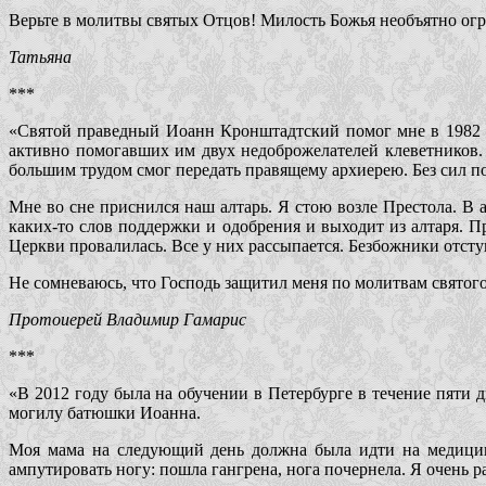
Верьте в молитвы святых Отцов! Милость Божья необъятно ог
Татьяна
***
«Святой праведный Иоанн Кронштадтский помог мне в 1982 го
активно помогавших им двух недоброжелателей клеветников.
большим трудом смог передать правящему архиерею. Без сил по
Мне во сне приснился наш алтарь. Я стою возле Престола. В
каких-то слов поддержки и одобрения и выходит из алтаря. 
Церкви провалилась. Все у них рассыпается. Безбожники отст
Не сомневаюсь, что Господь защитил меня по молитвам святог
Протоиерей Владимир Гамарис
***
«В 2012 году была на обучении в Петербурге в течение пяти д
могилу батюшки Иоанна.
Моя мама на следующий день должна была идти на медицинск
ампутировать ногу: пошла гангрена, нога почернела. Я очень ра