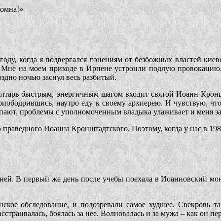
ромна!»
ду, когда я подвергался гонениям от безбожных властей киев
 Мне на моем приходе в Ирпене устроили подлую провокацию.
здно ночью заснул весь разбитый.
 алтарь быстрым, энергичным шагом входит святой Иоанн Кроншт
Приободрившись, наутро еду к своему архиерею. И чувствую, чт
упают, проблемы с уполномоченным владыка улаживает и меня з
о праведного Иоанна Кронштадтского. Поэтому, когда у нас в 1
ней. В первый же день после учебы поехала в Иоанновский мона
ое обследование, и подозревали самое худшее. Свекровь так
сстраивалась, боялась за нее. Волновалась и за мужа – как он п