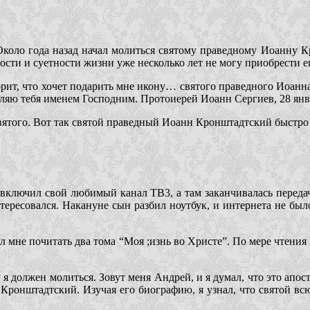
 Около года назад начал молиться святому праведному Иоанну К
вости и суетности жизни уже несколько лет не могу приобрести е
орит, что хочет подарить мне икону… святого праведного Иоанна
ляю тебя именем Господним. Протоиерей Иоанн Сергиев, 28 янва
святого. Вот так святой праведный Иоанн Кронштадтский быстро
 включил свой любимый канал ТВ3, а там заканчивалась переда
нтересовался. Накануне сын разбил ноутбук, и интернета не было
 мне почитать два тома “Моя ;изнь во Христе”. По мере чтения 
 я должен молиться. Зовут меня Андрей, и я думал, что это ап
н Кронштадтский. Изучая его биографию, я узнал, что святой 