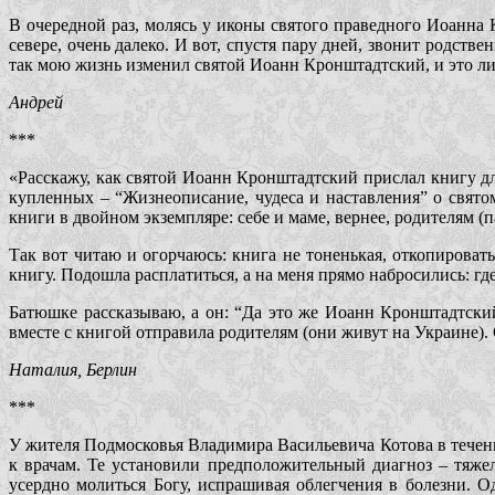
В очередной раз, молясь у иконы святого праведного Иоанна 
севере, очень далеко. И вот, спустя пару дней, звонит родств
так мою жизнь изменил святой Иоанн Кронштадтский, и это ли
Андрей
***
«Расскажу, как святой Иоанн Кронштадтский прислал книгу дл
купленных – “Жизнеописание, чудеса и наставления” о свято
книги в двойном экземпляре: себе и маме, вернее, родителям (п
Так вот читаю и огорчаюсь: книга не тоненькая, откопироват
книгу. Подошла расплатиться, а на меня прямо набросились: гд
Батюшке рассказываю, а он: “Да это же Иоанн Кронштадтский
вместе с книгой отправила родителям (они живут на Украине
Наталия, Берлин
***
У жителя Подмосковья Владимира Васильевича Котова в течение
к врачам. Те установили предположительный диагноз – тяже
усердно молиться Богу, испрашивая облегчения в болезни. 