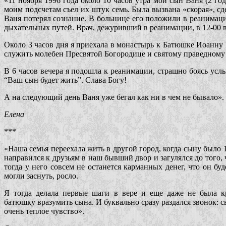
«11 ноября 1996 года около 10 часов утра мой сын Ваня (2 го
моим подсчетам съел их штук семь. Была вызвана «скорая», сде
Ваня потерял сознание. В больнице его положили в реанимаци
дыхательных путей. Врач, дежуривший в реанимации, в 12-00 вы
Около 3 часов дня я приехала в монастырь к Батюшке Иоанну К
служить молебен Пресвятой Богородице и святому праведному 
В 6 часов вечера я подошла к реанимации, страшно боясь усл
“Ваш сын будет жить”. Слава Богу!
А на следующий день Ваня уже бегал как ни в чем не бывало».
Елена
***
«Наша семья переехала жить в другой город, когда сыну было 
направился к друзьям в наш бывший двор и загулялся до того, 
тогда у него совсем не останется карманных денег, что он б
могли заснуть, росло.
Я тогда делала первые шаги в вере и еще даже не была кр
батюшку вразумить сына. И буквально сразу раздался звонок: 
очень теплое чувство».