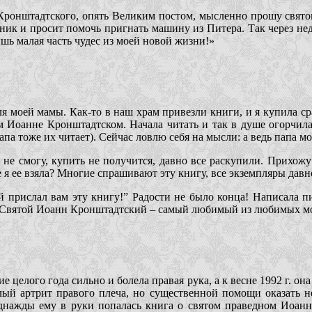
Кронштадтского, опять Великим постом, мысленно прошу святог
енник и просит помочь пригнать машину из Питера. Так через не
шь малая часть чудес из моей новой жизни!»
я моей мамы. Как-то в наш храм привезли книги, и я купила сра
м Иоанне Кронштадтском. Начала читать и так в душе огорчила
апа тоже их читает). Сейчас ловлю себя на мысли: а ведь папа м
ь не смогу, купить не получится, давно все раскупили. Прихожу
е я ее взяла? Многие спрашивают эту книгу, все экземпляры давн
 прислал вам эту книгу!” Радости не было конца! Написала пи
). Святой Иоанн Кронштадтский – самый любимый из любимых мо
 целого года сильно и болела правая рука, а к весне 1992 г. он
лый артрит правого плеча, но существенной помощи оказать не
Однажды ему в руки попалась книга о святом праведном Иоан