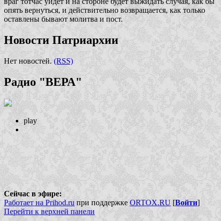
враг тотчас уйдет и на стороне будет выжидать случая, как бы
опять вернуться, и действительно возвращается, как только
оставлены бывают молитва и пост.
Новости Патриархии
Нет новостей.
(RSS)
Радио "ВЕРА"
play
Сейчас в эфире:
Работает на Prihod.ru
при поддержке
ORTOX.RU
[
Войти
]
Перейти к верхней панели