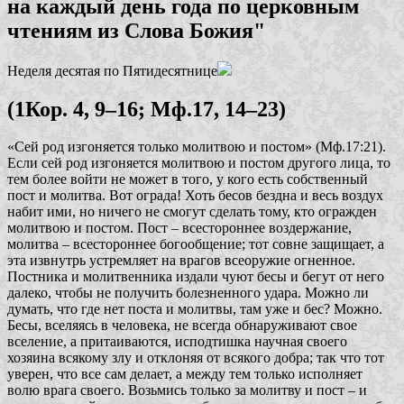
на каждый день года по церковным
чтениям из Слова Божия"
Неделя десятая по Пятидесятнице
(1Кор. 4, 9–16; Мф.17, 14–23)
«Сей род изгоняется только молитвою и постом»
(Мф.17:21).
Если сей род изгоняется молитвою и постом другого лица, то
тем более войти не может в того, у кого есть собственный
пост и молитва. Вот ограда! Хоть бесов бездна и весь воздух
набит ими, но ничего не смогут сделать тому, кто огражден
молитвою и постом. Пост – всестороннее воздержание,
молитва – всестороннее богообщение; тот совне защищает, а
эта извнутрь устремляет на врагов всеоружие огненное.
Постника и молитвенника издали чуют бесы и бегут от него
далеко, чтобы не получить болезненного удара. Можно ли
думать, что где нет поста и молитвы, там уже и бес? Можно.
Бесы, вселяясь в человека, не всегда обнаруживают свое
вселение, а притаиваются, исподтишка научная своего
хозяина всякому злу и отклоняя от всякого добра; так что тот
уверен, что все сам делает, а между тем только исполняет
волю врага своего. Возьмись только за молитву и пост – и