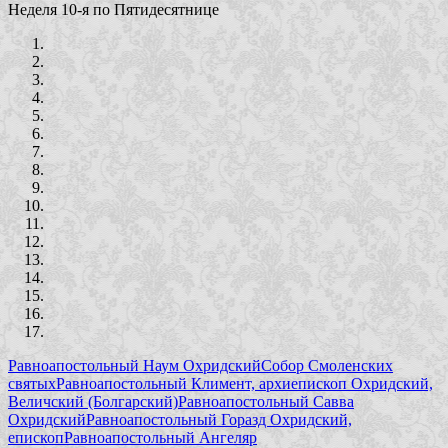
Неделя 10-я по Пятидесятнице
Равноапостольный Наум Охридский
Собор Смоленских
святых
Равноапостольный Климент, архиепископ Охридский,
Величский (Болгарский)
Равноапостольный Савва
Охридский
Равноапостольный Горазд Охридский,
епископ
Равноапостольный Ангеляр