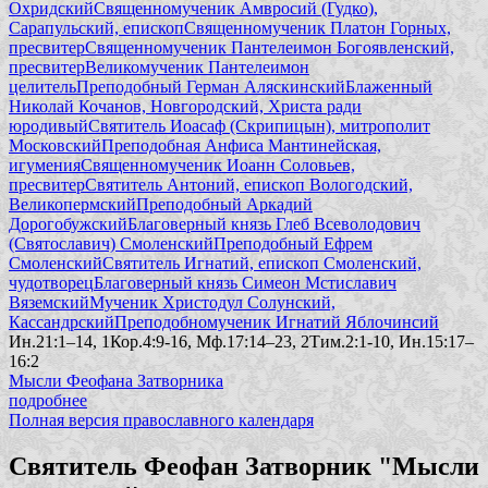
Охридский
Священномученик Амвросий (Гудко),
Сарапульский, епископ
Священномученик Платон Горных,
пресвитер
Священномученик Пантелеимон Богоявленский,
пресвитер
Великомученик Пантелеимон
целитель
Преподобный Герман Аляскинский
Блаженный
Николай Кочанов, Новгородский, Христа ради
юродивый
Святитель Иоасаф (Скрипицын), митрополит
Московский
Преподобная Анфиса Мантинейская,
игумения
Священномученик Иоанн Соловьев,
пресвитер
Святитель Антоний, епископ Вологодский,
Великопермский
Преподобный Аркадий
Дорогобужский
Благоверный князь Глеб Всеволодович
(Святославич) Смоленский
Преподобный Ефрем
Смоленский
Святитель Игнатий, епископ Смоленский,
чудотворец
Благоверный князь Симеон Мстиславич
Вяземский
Мученик Христодул Солунский,
Кассандрский
Преподобномученик Игнатий Яблочинсий
Ин.21:1–14, 1Кор.4:9-16, Мф.17:14–23, 2Тим.2:1-10, Ин.15:17–
16:2
Мысли Феофана Затворника
подробнее
Полная версия православного календаря
Святитель Феофан Затворник "Мысли