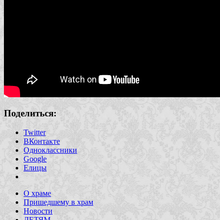
Поделиться:
Twitter
ВКонтакте
Одноклассники
Google
Елицы
О храме
Пришедшему в храм
Новости
ДЕТЯМ