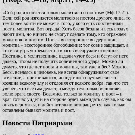
«Сей род изгоняется только молитвою и постом»
(Мф.17:21).
Если сей род изгоняется молитвою и постом другого лица, то
тем более войти не может в того, у кого есть собственный
пост и молитва. Вот ограда! Хоть бесов бездна и весь воздух
набит ими, но ничего не смогут сделать тому, кто огражден
молитвою и постом. Пост – всестороннее воздержание,
молитва – всестороннее богообщение; тот совне защищает, а
эта извнутрь устремляет на врагов всеоружие огненное.
Постника и молитвенника издали чуют бесы и бегут от него
далеко, чтобы не получить болезненного удара. Можно ли
думать, что где нет поста и молитвы, там уже и бес? Можно.
Бесы, вселяясь в человека, не всегда обнаруживают свое
вселение, а притаиваются, исподтишка научная своего
хозяина всякому злу и отклоняя от всякого добра; так что тот
уверен, что все сам делает, а между тем только исполняет
волю врага своего. Возьмись только за молитву и пост – и
враг тотчас уйдет и на стороне будет выжидать случая, как бы
опять вернуться, и действительно возвращается, как только
оставлены бывают молитва и пост.
Новости Патриархии