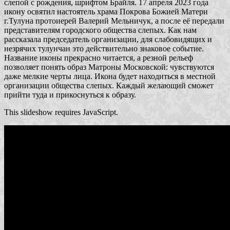
слепой с рождения, шрифтом Брайля. 17 апреля 2023 года
икону освятил настоятель храма Покрова Божией Матери
г.Тулуна протоиерей Валерий Мельничук, а после её передали
представителям городского общества слепых. Как нам
рассказала председатель организации, для слабовидящих и
незрячих тулунчан это действительно знаковое событие.
Название иконы прекрасно читается, а резной рельеф
позволяет понять образ Матроны Московской: чувствуются
даже мелкие черты лица. Икона будет находиться в местной
организации общества слепых. Каждый желающий сможет
прийти туда и прикоснуться к образу.
This slideshow requires JavaScript.