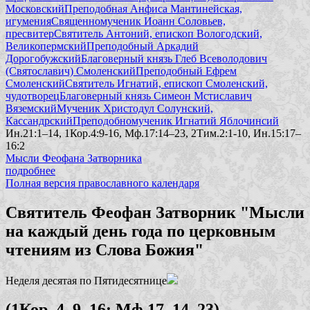
Московский
Преподобная Анфиса Мантинейская,
игумения
Священномученик Иоанн Соловьев,
пресвитер
Святитель Антоний, епископ Вологодский,
Великопермский
Преподобный Аркадий
Дорогобужский
Благоверный князь Глеб Всеволодович
(Святославич) Смоленский
Преподобный Ефрем
Смоленский
Святитель Игнатий, епископ Смоленский,
чудотворец
Благоверный князь Симеон Мстиславич
Вяземский
Мученик Христодул Солунский,
Кассандрский
Преподобномученик Игнатий Яблочинсий
Ин.21:1–14, 1Кор.4:9-16, Мф.17:14–23, 2Тим.2:1-10, Ин.15:17–
16:2
Мысли Феофана Затворника
подробнее
Полная версия православного календаря
Святитель Феофан Затворник "Мысли
на каждый день года по церковным
чтениям из Слова Божия"
Неделя десятая по Пятидесятнице
(1Кор. 4, 9–16; Мф.17, 14–23)