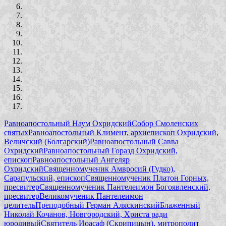
Равноапостольный Наум Охридский
Собор Смоленских
святых
Равноапостольный Климент, архиепископ Охридский,
Величский (Болгарский)
Равноапостольный Савва
Охридский
Равноапостольный Горазд Охридский,
епископ
Равноапостольный Ангеляр
Охридский
Священномученик Амвросий (Гудко),
Сарапульский, епископ
Священномученик Платон Горных,
пресвитер
Священномученик Пантелеимон Богоявленский,
пресвитер
Великомученик Пантелеимон
целитель
Преподобный Герман Аляскинский
Блаженный
Николай Кочанов, Новгородский, Христа ради
юродивый
Святитель Иоасаф (Скрипицын), митрополит