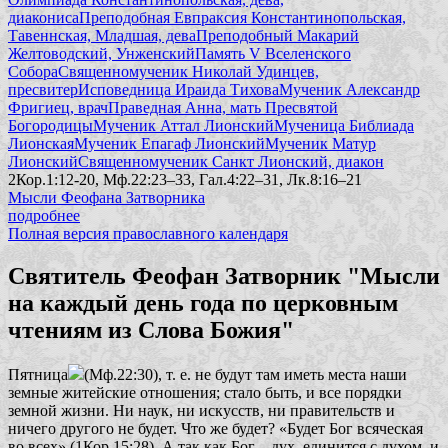
диакониса
Преподобная Евпраксия Константинопольская,
Тавеннская, Младшая, дева
Преподобный Макарий
Желтоводский, Унженский
Память V Вселенского
Собора
Священномученик Николай Удинцев,
пресвитер
Исповедница Ираида Тихова
Мученик Александр
Фригиец, врач
Праведная Анна, мать Пресвятой
Богородицы
Мученик Аттал Лионский
Мученица Библиада
Лионская
Мученик Епагаф Лионский
Мученик Матур
Лионский
Священномученик Санкт Лионский, диакон
2Кор.1:12-20, Мф.22:23–33, Гал.4:22–31, Лк.8:16–21
Мысли Феофана Затворника
подробнее
Полная версия православного календаря
Святитель Феофан Затворник "Мысли
на каждый день года по церковным
чтениям из Слова Божия"
Пятница
(Мф.22:30), т. е. не будут там иметь места наши
земные житейские отношения; стало быть, и все порядки
земной жизни. Ни наук, ни искусств, ни правительств и
ничего другого не будет. Что же будет?
«Будет Бог всяческая
во всех»
(1Кор.15:28). А так как Бог – дух, единится с духом, и