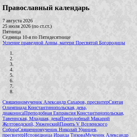
Православный календарь
7 августа 2026
25 июля 2026 (по ст.ст.)
Пятница
Седмица 10-я по Пятидесятнице
Успение праведной Анны, матери Пресвятой Богородицы
Священномученик Александр Сахаров, пресвитер
Святая
Олимпиада Константинопольская, дева,
диакониса
Преподобная Евпраксия Константинопольская,
Тавеннская, Младшая, дева
Преподобный Макарий
Желтоводский, Унженский
Память V Вселенского
Собора
Священномученик Николай Удинцев,
пресвитер
Исповедница Ираида Тихова
Мученик Александр