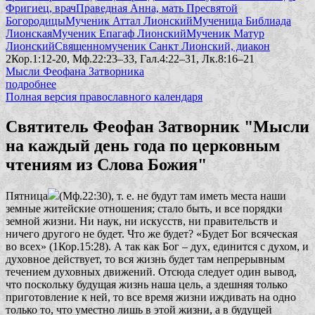
Фригиец, врач
Праведная Анна, мать Пресвятой
Богородицы
Мученик Аттал Лионский
Мученица Библиада
Лионская
Мученик Епагаф Лионский
Мученик Матур
Лионский
Священномученик Санкт Лионский, диакон
2Кор.1:12-20, Мф.22:23–33, Гал.4:22–31, Лк.8:16–21
Мысли Феофана Затворника
подробнее
Полная версия православного календаря
Святитель Феофан Затворник "Мысли
на каждый день года по церковным
чтениям из Слова Божия"
Пятница
(Мф.22:30), т. е. не будут там иметь места наши
земные житейские отношения; стало быть, и все порядки
земной жизни. Ни наук, ни искусств, ни правительств и
ничего другого не будет. Что же будет?
«Будет Бог всяческая
во всех»
(1Кор.15:28). А так как Бог – дух, единится с духом, и
духовное действует, то вся жизнь будет там непрерывным
течением духовных движений. Отсюда следует один вывод,
что поскольку будущая жизнь наша цель, а здешняя только
приготовление к ней, то все время жизни иждивать на одно
только то, что уместно лишь в этой жизни, а в будущей