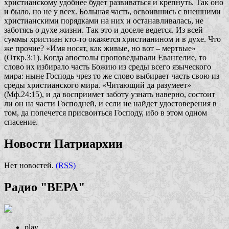
христианскому удобнее будет развиваться и крепнуть. Так оно
и было, но не у всех. Большая часть, освоившись с внешними
христианскими порядками на них и останавливалась, не
заботясь о духе жизни. Так это и доселе ведется. Из всей
суммы христиан кто-то окажется христианином и в духе. Что
же прочие? «Имя носят, как живые, но вот – мертвые»
(Откр.3:1). Когда апостолы проповедывали Евангелие, то
слово их избирало часть Божию из среды всего языческого
мира: ныне Господь чрез то же слово выбирает часть свою из
среды христианского мира.
«Читающий да разумеет»
(Мф.24:15), и да восприимет заботу узнать наверно, состоит
ли он на части Господней, и если не найдет удостоверения в
том, да попечется присвоиться Господу, ибо в этом одном
спасение.
Новости Патриархии
Нет новостей.
(RSS)
Радио "ВЕРА"
play