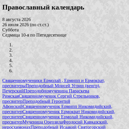
Православный календарь
8 августа 2026
26 июля 2026 (по ст.ст.)
Суббота
Седмица 10-я по Пятидесятнице
Священномученики Ермолай , Ермипп и Ермократ,
пресвитеры
Преподобный Моисей Угрин (венгр),
Печерский
Преподобномученица Параскева
Римская
Священномученик Сергий Стрельников,
пресвитер
Преподобный Геронтий
Афонский
Священномученик Ермипп Никомидийский,
пресвитер
Священномученик Ермократ Никомидийский,
пресвитер
Священномученик Ермолай Никомидийский,
пресвитер
Мученица Ореозила
Феодосий Кавказский,
иеросхимонах
Преподобный Исаакий Святогорский