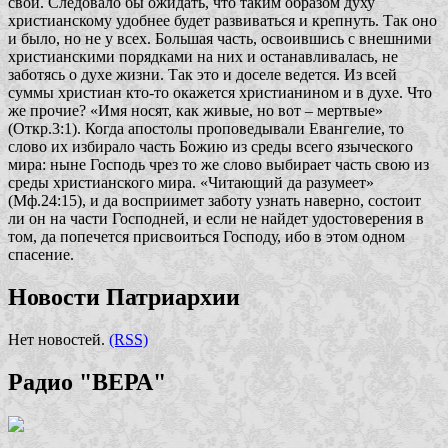
свои. Следовало бы ожидать, что таким образом духу
христианскому удобнее будет развиваться и крепнуть. Так оно
и было, но не у всех. Большая часть, освоившись с внешними
христианскими порядками на них и останавливалась, не
заботясь о духе жизни. Так это и доселе ведется. Из всей
суммы христиан кто-то окажется христианином и в духе. Что
же прочие? «Имя носят, как живые, но вот – мертвые»
(Откр.3:1). Когда апостолы проповедывали Евангелие, то
слово их избирало часть Божию из среды всего языческого
мира: ныне Господь чрез то же слово выбирает часть свою из
среды христианского мира.
«Читающий да разумеет»
(Мф.24:15), и да восприимет заботу узнать наверно, состоит
ли он на части Господней, и если не найдет удостоверения в
том, да попечется присвоиться Господу, ибо в этом одном
спасение.
Новости Патриархии
Нет новостей.
(RSS)
Радио "ВЕРА"