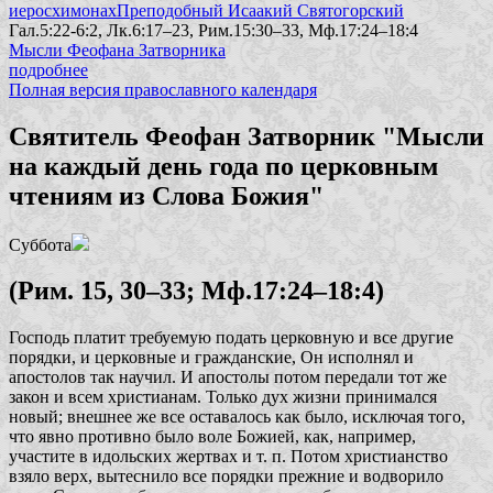
иеросхимонах
Преподобный Исаакий Святогорский
Гал.5:22-6:2, Лк.6:17–23, Рим.15:30–33, Мф.17:24–18:4
Мысли Феофана Затворника
подробнее
Полная версия православного календаря
Святитель Феофан Затворник "Мысли
на каждый день года по церковным
чтениям из Слова Божия"
Суббота
(Рим. 15, 30–33; Мф.17:24–18:4)
Господь платит требуемую подать церковную и все другие
порядки, и церковные и гражданские, Он исполнял и
апостолов так научил. И апостолы потом передали тот же
закон и всем христианам. Только дух жизни принимался
новый; внешнее же все оставалось как было, исключая того,
что явно противно было воле Божией, как, например,
участите в идольских жертвах и т. п. Потом христианство
взяло верх, вытеснило все порядки прежние и водворило