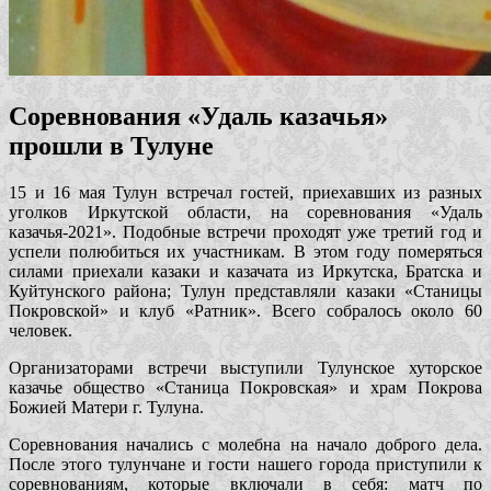
Соревнования «Удаль казачья»
прошли в Тулуне
15 и 16 мая Тулун встречал гостей, приехавших из разных
уголков Иркутской области, на соревнования «Удаль
казачья-2021». Подобные встречи проходят уже третий год и
успели полюбиться их участникам. В этом году померяться
силами приехали казаки и казачата из Иркутска, Братска и
Куйтунского района; Тулун представляли казаки «Станицы
Покровской» и клуб «Ратник». Всего собралось около 60
человек.
Организаторами встречи выступили Тулунское хуторское
казачье общество «Станица Покровская» и храм Покрова
Божией Матери г. Тулуна.
Соревнования начались с молебна на начало доброго дела.
После этого тулунчане и гости нашего города приступили к
соревнованиям, которые включали в себя: матч по