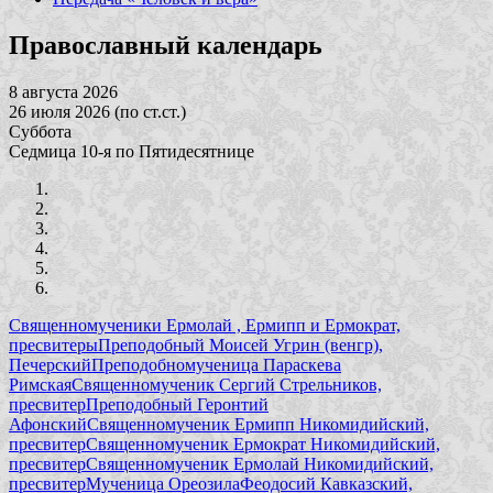
Православный календарь
8 августа 2026
26 июля 2026 (по ст.ст.)
Суббота
Седмица 10-я по Пятидесятнице
Священномученики Ермолай , Ермипп и Ермократ,
пресвитеры
Преподобный Моисей Угрин (венгр),
Печерский
Преподобномученица Параскева
Римская
Священномученик Сергий Стрельников,
пресвитер
Преподобный Геронтий
Афонский
Священномученик Ермипп Никомидийский,
пресвитер
Священномученик Ермократ Никомидийский,
пресвитер
Священномученик Ермолай Никомидийский,
пресвитер
Мученица Ореозила
Феодосий Кавказский,