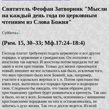
Святитель Феофан Затворник "Мысли
на каждый день года по церковным
чтениям из Слова Божия"
Суббота
(Рим. 15, 30–33; Мф.17:24–18:4)
Господь платит требуемую подать церковную и все другие
порядки, и церковные и гражданские, Он исполнял и
апостолов так научил. И апостолы потом передали тот же
закон и всем христианам. Только дух жизни принимался
новый; внешнее же все оставалось как было, исключая того,
что явно противно было воле Божией, как, например,
участите в идольских жертвах и т. п. Потом христианство
взяло верх, вытеснило все порядки прежние и водворило
свои. Следовало бы ожидать, что таким образом духу
христианскому удобнее будет развиваться и крепнуть. Так оно
и было, но не у всех. Большая часть, освоившись с внешними
христианскими порядками на них и останавливалась, не
заботясь о духе жизни. Так это и доселе ведется. Из всей