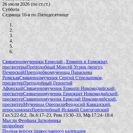
26 июля 2026 (по ст.ст.)
Суббота
Седмица 10-я по Пятидесятнице
Священномученики Ермолай , Ермипп и Ермократ,
пресвитеры
Преподобный Моисей Угрин (венгр),
Печерский
Преподобномученица Параскева
Римская
Священномученик Сергий Стрельников,
пресвитер
Преподобный Геронтий
Афонский
Священномученик Ермипп Никомидийский,
пресвитер
Священномученик Ермократ Никомидийский,
пресвитер
Священномученик Ермолай Никомидийский,
пресвитер
Мученица Ореозила
Феодосий Кавказский,
иеросхимонах
Преподобный Исаакий Святогорский
Гал.5:22-6:2, Лк.6:17–23, Рим.15:30–33, Мф.17:24–18:4
Мысли Феофана Затворника
подробнее
Полная версия православного календаря