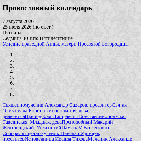
Православный календарь
7 августа 2026
25 июля 2026 (по ст.ст.)
Пятница
Седмица 10-я по Пятидесятнице
Успение праведной Анны, матери Пресвятой Богородицы
Священномученик Александр Сахаров, пресвитер
Святая
Олимпиада Константинопольская, дева,
диакониса
Преподобная Евпраксия Константинопольская,
Тавеннская, Младшая, дева
Преподобный Макарий
Желтоводский, Унженский
Память V Вселенского
Собора
Священномученик Николай Удинцев,
пресвитер
Исповедница Ираида Тихова
Мученик Александр