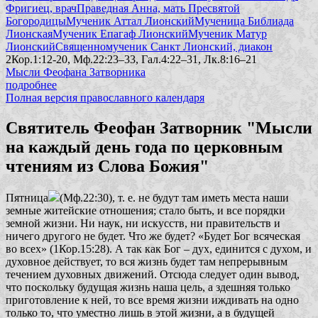
Фригиец, врач
Праведная Анна, мать Пресвятой
Богородицы
Мученик Аттал Лионский
Мученица Библиада
Лионская
Мученик Епагаф Лионский
Мученик Матур
Лионский
Священномученик Санкт Лионский, диакон
2Кор.1:12-20, Мф.22:23–33, Гал.4:22–31, Лк.8:16–21
Мысли Феофана Затворника
подробнее
Полная версия православного календаря
Святитель Феофан Затворник "Мысли
на каждый день года по церковным
чтениям из Слова Божия"
Пятница
(Мф.22:30), т. е. не будут там иметь места наши
земные житейские отношения; стало быть, и все порядки
земной жизни. Ни наук, ни искусств, ни правительств и
ничего другого не будет. Что же будет?
«Будет Бог всяческая
во всех»
(1Кор.15:28). А так как Бог – дух, единится с духом, и
духовное действует, то вся жизнь будет там непрерывным
течением духовных движений. Отсюда следует один вывод,
что поскольку будущая жизнь наша цель, а здешняя только
приготовление к ней, то все время жизни иждивать на одно
только то, что уместно лишь в этой жизни, а в будущей