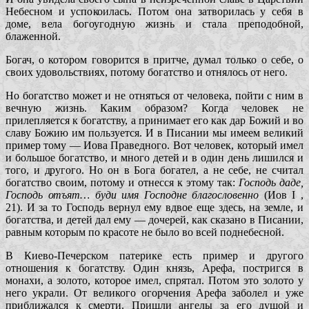
Небесном и успокоилась. Потом она затворилась у себя в
доме, вела богоугодную жизнь и стала преподобной,
блаженной.
Богач, о котором говорится в притче, думал только о себе, о
своих удовольствиях, потому богатство и отнялось от него.
Но богатство может и не отняться от человека, пойти с ним в
вечную жизнь. Каким образом? Когда человек не
прилепляется к богатству, а принимает его как дар Божий и во
славу Божию им пользуется. И в Писании мы имеем великий
пример тому — Иова Праведного. Вот человек, который имел
и большое богатство, и много детей и в один день лишился и
того, и другого. Но он в Бога богател, а не себе, не считал
богатство своим, потому и отнесся к этому так:
Господь даде,
Господь отъят… буди имя Господне благословенно
(Иов I ,
21). И за то Господь вернул ему вдвое еще здесь, на земле, и
богатства, и детей дал ему — дочерей, как сказано в Писании,
равным которым по красоте не было во всей поднебесной.
В Киево-Печерском патерике есть пример и другого
отношения к богатству. Один князь, Арефа, постригся в
монахи, а золото, которое имел, спрятал. Потом это золото у
него украли. От великого огорчения Арефа заболел и уже
приближался к смерти. Пришли ангелы за его душой и