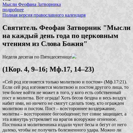
Мысли Феофана Затворника
подробнее
Полная версия православного календаря
Святитель Феофан Затворник "Мысли
на каждый день года по церковным
чтениям из Слова Божия"
Неделя десятая по Пятидесятнице
(1Кор. 4, 9–16; Мф.17, 14–23)
«Сей род изгоняется только молитвою и постом»
(Мф.17:21).
Если сей род изгоняется молитвою и постом другого лица, то
тем более войти не может в того, у кого есть собственный
пост и молитва. Вот ограда! Хоть бесов бездна и весь воздух
набит ими, но ничего не смогут сделать тому, кто огражден
молитвою и постом. Пост – всестороннее воздержание,
молитва – всестороннее богообщение; тот совне защищает, а
эта извнутрь устремляет на врагов всеоружие огненное.
Постника и молитвенника издали чуют бесы и бегут от него
далеко, чтобы не получить болезненного удара. Можно ли