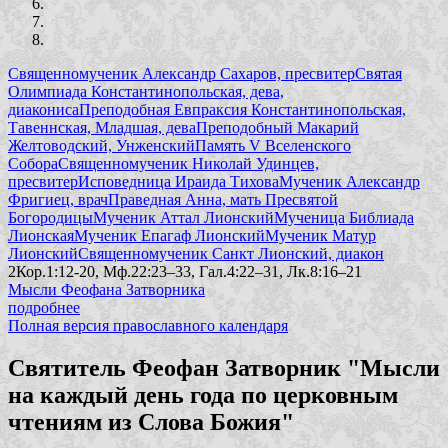
Священномученик Александр Сахаров, пресвитер
Святая
Олимпиада Константинопольская, дева,
диакониса
Преподобная Евпраксия Константинопольская,
Тавеннская, Младшая, дева
Преподобный Макарий
Желтоводский, Унженский
Память V Вселенского
Собора
Священномученик Николай Удинцев,
пресвитер
Исповедница Ираида Тихова
Мученик Александр
Фригиец, врач
Праведная Анна, мать Пресвятой
Богородицы
Мученик Аттал Лионский
Мученица Библиада
Лионская
Мученик Епагаф Лионский
Мученик Матур
Лионский
Священномученик Санкт Лионский, диакон
2Кор.1:12-20, Мф.22:23–33, Гал.4:22–31, Лк.8:16–21
Мысли Феофана Затворника
подробнее
Полная версия православного календаря
Святитель Феофан Затворник "Мысли
на каждый день года по церковным
чтениям из Слова Божия"