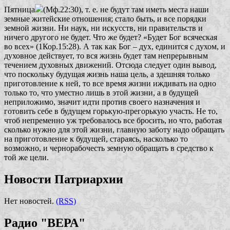
Пятница
(Мф.22:30), т. е. не будут там иметь места наши
земные житейские отношения; стало быть, и все порядки
земной жизни. Ни наук, ни искусств, ни правительств и
ничего другого не будет. Что же будет?
«Будет Бог всяческая
во всех»
(1Кор.15:28). А так как Бог – дух, единится с духом, и
духовное действует, то вся жизнь будет там непрерывным
течением духовных движений. Отсюда следует один вывод,
что поскольку будущая жизнь наша цель, а здешняя только
приготовление к ней, то все время жизни иждивать на одно
только то, что уместно лишь в этой жизни, а в будущей
неприложимо, значит идти против своего назначения и
готовить себе в будущем горькую-прегорькую участь. Не то,
чтоб непременно уж требовалось все бросить, но что, работая
сколько нужно для этой жизни, главную заботу надо обращать
на приготовление к будущей, стараясь, насколько то
возможно, и чернорабочесть земную обращать в средство к
той же цели.
Новости Патриархии
Нет новостей.
(RSS)
Радио "ВЕРА"