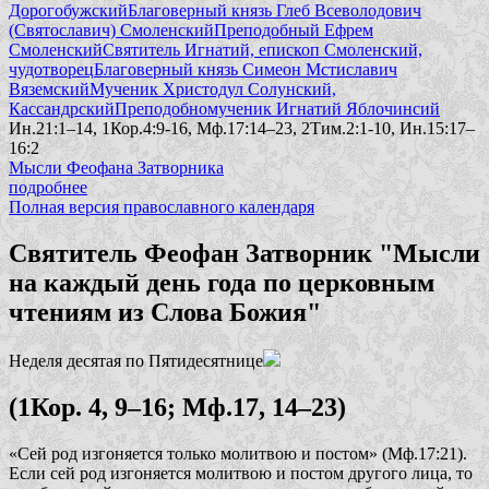
Дорогобужский
Благоверный князь Глеб Всеволодович
(Святославич) Смоленский
Преподобный Ефрем
Смоленский
Святитель Игнатий, епископ Смоленский,
чудотворец
Благоверный князь Симеон Мстиславич
Вяземский
Мученик Христодул Солунский,
Кассандрский
Преподобномученик Игнатий Яблочинсий
Ин.21:1–14, 1Кор.4:9-16, Мф.17:14–23, 2Тим.2:1-10, Ин.15:17–
16:2
Мысли Феофана Затворника
подробнее
Полная версия православного календаря
Святитель Феофан Затворник "Мысли
на каждый день года по церковным
чтениям из Слова Божия"
Неделя десятая по Пятидесятнице
(1Кор. 4, 9–16; Мф.17, 14–23)
«Сей род изгоняется только молитвою и постом»
(Мф.17:21).
Если сей род изгоняется молитвою и постом другого лица, то