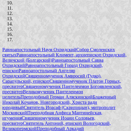
Равноапостольный Наум Охридский
Собор Смоленских
святых
Равноапостольный Климент, архиепископ Охридский,
Величский (Болгарский)
Равноапостольный Савва
Охридский
Равноапостольный Горазд Охридский,
епископ
Равноапостольный Ангеляр
Охридский
Священномученик Амвросий (Гудко),
Сарапульский, епископ
Священномученик Платон Горных,
пресвитер
Священномученик Пантелеимон Богоявленский,
пресвитер
Великомученик Пантелеимон
целитель
Преподобный Герман Аляскинский
Блаженный
Николай Кочанов, Новгородский, Христа ради
юродивый
Святитель Иоасаф (Скрипицын), митрополит
Московский
Преподобная Анфиса Мантинейская,
игумения
Священномученик Иоанн Соловьев,
пресвитер
Святитель Антоний, епископ Вологодский,
Великопермский
Преподобный Аркадий