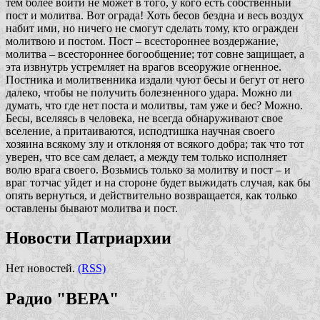
тем более войти не может в того, у кого есть собственный
пост и молитва. Вот ограда! Хоть бесов бездна и весь воздух
набит ими, но ничего не смогут сделать тому, кто огражден
молитвою и постом. Пост – всестороннее воздержание,
молитва – всестороннее богообщение; тот совне защищает, а
эта извнутрь устремляет на врагов всеоружие огненное.
Постника и молитвенника издали чуют бесы и бегут от него
далеко, чтобы не получить болезненного удара. Можно ли
думать, что где нет поста и молитвы, там уже и бес? Можно.
Бесы, вселяясь в человека, не всегда обнаруживают свое
вселение, а притаиваются, исподтишка научная своего
хозяина всякому злу и отклоняя от всякого добра; так что тот
уверен, что все сам делает, а между тем только исполняет
волю врага своего. Возьмись только за молитву и пост – и
враг тотчас уйдет и на стороне будет выжидать случая, как бы
опять вернуться, и действительно возвращается, как только
оставлены бывают молитва и пост.
Новости Патриархии
Нет новостей.
(RSS)
Радио "ВЕРА"