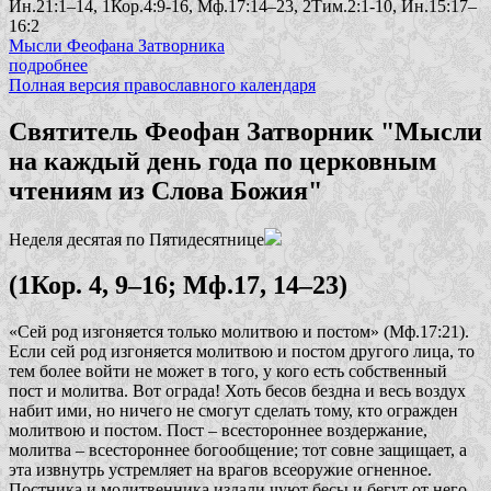
Ин.21:1–14, 1Кор.4:9-16, Мф.17:14–23, 2Тим.2:1-10, Ин.15:17–
16:2
Мысли Феофана Затворника
подробнее
Полная версия православного календаря
Святитель Феофан Затворник "Мысли
на каждый день года по церковным
чтениям из Слова Божия"
Неделя десятая по Пятидесятнице
(1Кор. 4, 9–16; Мф.17, 14–23)
«Сей род изгоняется только молитвою и постом»
(Мф.17:21).
Если сей род изгоняется молитвою и постом другого лица, то
тем более войти не может в того, у кого есть собственный
пост и молитва. Вот ограда! Хоть бесов бездна и весь воздух
набит ими, но ничего не смогут сделать тому, кто огражден
молитвою и постом. Пост – всестороннее воздержание,
молитва – всестороннее богообщение; тот совне защищает, а
эта извнутрь устремляет на врагов всеоружие огненное.
Постника и молитвенника издали чуют бесы и бегут от него