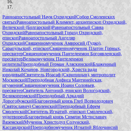
Равноапостольный Наум Охридский
Собор Смоленских
святых
Равноапостольный Климент, архиепископ Охридский,
Величский (Болгарский)
Равноапостольный Савва
Охридский
Равноапостольный Горазд Охридский,
епископ
Равноапостольный Ангеляр
Охридский
Священномученик Амвросий (Гудко),
Сарапульский, епископ
Священномученик Платон Горных,
пресвитер
Священномученик Пантелеимон Богоявленский,
пресвитер
Великомученик Пантелеимон
целитель
Преподобный Герман Аляскинский
Блаженный
Николай Кочанов, Новгородский, Христа ради
юродивый
Святитель Иоасаф (Скрипицын), митрополит
Московский
Преподобная Анфиса Мантинейская,
игумения
Священномученик Иоанн Соловьев,
пресвитер
Святитель Антоний, епископ Вологодский,
Великопермский
Преподобный Аркадий
Дорогобужский
Благоверный князь Глеб Всеволодович
(Святославич) Смоленский
Преподобный Ефрем
Смоленский
Святитель Игнатий, епископ Смоленский,
чудотворец
Благоверный князь Симеон Мстиславич
Вяземский
Мученик Христодул Солунский,
Кассандрский
Преподобномученик Игнатий Яблочинсий