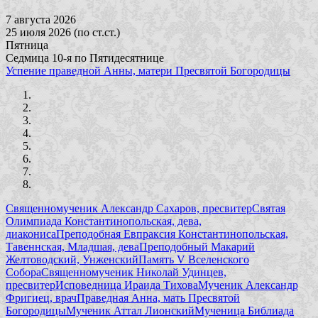
7 августа 2026
25 июля 2026 (по ст.ст.)
Пятница
Седмица 10-я по Пятидесятнице
Успение праведной Анны, матери Пресвятой Богородицы
Священномученик Александр Сахаров, пресвитер
Святая
Олимпиада Константинопольская, дева,
диакониса
Преподобная Евпраксия Константинопольская,
Тавеннская, Младшая, дева
Преподобный Макарий
Желтоводский, Унженский
Память V Вселенского
Собора
Священномученик Николай Удинцев,
пресвитер
Исповедница Ираида Тихова
Мученик Александр
Фригиец, врач
Праведная Анна, мать Пресвятой
Богородицы
Мученик Аттал Лионский
Мученица Библиада