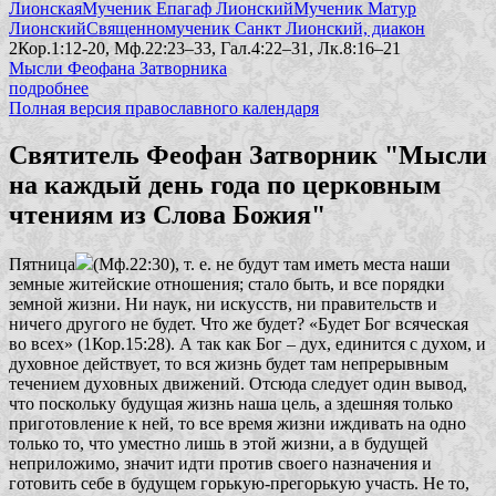
Лионская
Мученик Епагаф Лионский
Мученик Матур
Лионский
Священномученик Санкт Лионский, диакон
2Кор.1:12-20, Мф.22:23–33, Гал.4:22–31, Лк.8:16–21
Мысли Феофана Затворника
подробнее
Полная версия православного календаря
Святитель Феофан Затворник "Мысли
на каждый день года по церковным
чтениям из Слова Божия"
Пятница
(Мф.22:30), т. е. не будут там иметь места наши
земные житейские отношения; стало быть, и все порядки
земной жизни. Ни наук, ни искусств, ни правительств и
ничего другого не будет. Что же будет?
«Будет Бог всяческая
во всех»
(1Кор.15:28). А так как Бог – дух, единится с духом, и
духовное действует, то вся жизнь будет там непрерывным
течением духовных движений. Отсюда следует один вывод,
что поскольку будущая жизнь наша цель, а здешняя только
приготовление к ней, то все время жизни иждивать на одно
только то, что уместно лишь в этой жизни, а в будущей
неприложимо, значит идти против своего назначения и
готовить себе в будущем горькую-прегорькую участь. Не то,