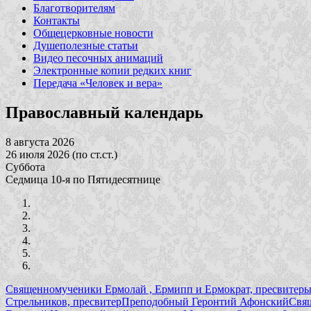
Благотворителям
Контакты
Общецерковные новости
Душеполезные статьи
Видео песочных анимаций
Электронные копии редких книг
Передача «Человек и вера»
Православный календарь
8 августа 2026
26 июля 2026 (по ст.ст.)
Суббота
Седмица 10-я по Пятидесятнице
Священномученики Ермолай , Ермипп и Ермократ, пресвитер
Стрельников, пресвитер
Преподобный Геронтий Афонский
Свя