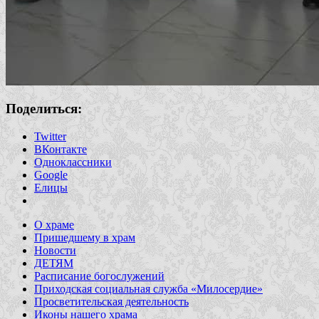
Поделиться:
Twitter
ВКонтакте
Одноклассники
Google
Елицы
О храме
Пришедшему в храм
Новости
ДЕТЯМ
Расписание богослужений
Приходская социальная служба «Милосердие»
Просветительская деятельность
Иконы нашего храма