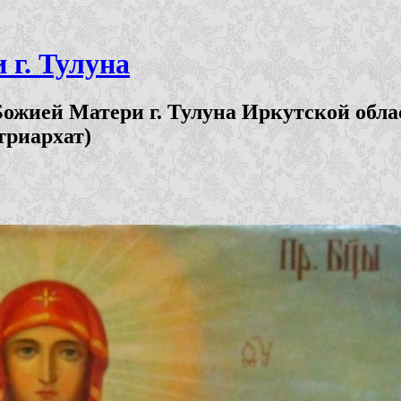
г. Тулуна
ожией Матери г. Тулуна Иркутской обла
триархат)