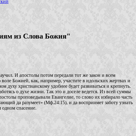
ский
иям из Слова Божия"
аучил. И апостолы потом передали тот же закон и всем
 воле Божией, как, например, участите в идольских жертвах и
зом духу христианскому удобнее будет развиваться и крепнуть.
ботясь о духе жизни. Так это и доселе ведется. Из всей суммы
апостолы проповедывали Евангелие, то слово их избирало часть
ающий да разумеет»
(Мф.24:15), и да восприимет заботу узнать
м одном спасение.